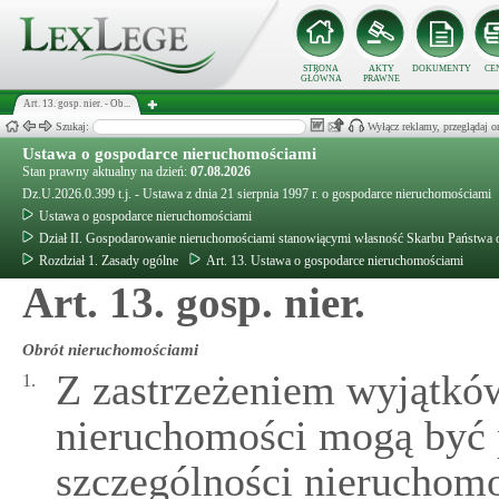
STRONA
AKTY
DOKUMENTY
CE
GŁÓWNA
PRAWNE
Art. 13. gosp. nier. - Ob...
Szukaj:
Wyłącz reklamy, przeglądaj
Ustawa o gospodarce nieruchomościami
Stan prawny aktualny na dzień:
07.08.2026
Dz.U.2026.0.399 t.j. - Ustawa z dnia 21 sierpnia 1997 r. o gospodarce nieruchomościami
Ustawa o gospodarce nieruchomościami
Dział II. Gospodarowanie nieruchomościami stanowiącymi własność Skarbu Państwa or
Rozdział 1. Zasady ogólne
Art. 13. Ustawa o gospodarce nieruchomościami
Art. 13. gosp. nier.
Obrót nieruchomościami
Z zastrzeżeniem wyjątkó
1.
nieruchomości mogą być
szczególności nieruchom