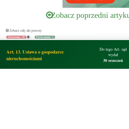
Zobacz poprzedni artyk
Zobacz cały akt prawny
Orzeczenia: 30
Porównania: 1
Do tego Art. sąd
Art. 13. Ustawa o gospodarce
wydał
nieruchomościami
30 orzeczeń