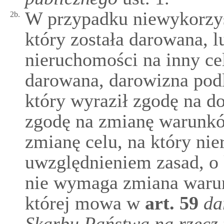
W przypadku niewykorzys
2b.
który została darowana, 
nieruchomości na inny cel
darowana, darowizna podl
który wyraził zgodę na d
zgodę na zmianę warunk
zmianę celu, na który ni
uwzględnieniem zasad, o
nie wymaga zmiana waru
której mowa w
art.
59
da
Skarbu Państwa na rzecz 