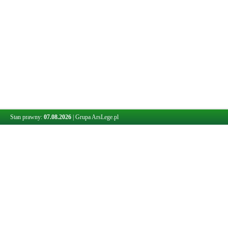
Stan prawny:
07.08.2026
|
Grupa ArsLege.pl