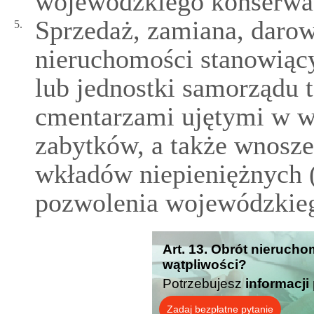
wojewódzkiego konserwa
Sprzedaż, zamiana, darow
5.
nieruchomości stanowiąc
lub jednostki samorządu 
cmentarzami ujętymi w w
zabytków, a także wnosze
wkładów niepieniężnych 
pozwolenia wojewódzkieg
Art. 13. Obrót nierucho
wątpliwości?
Potrzebujesz
informacji
Zadaj bezpłatne pytanie