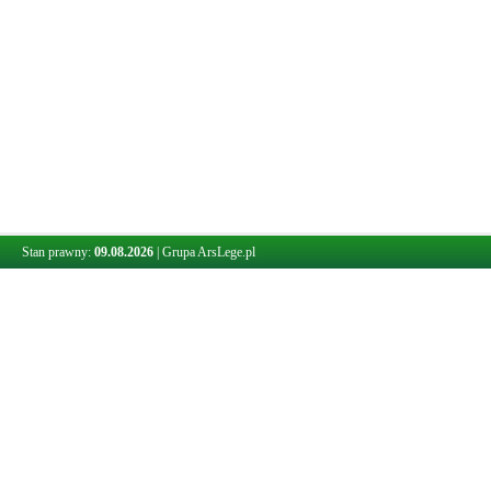
Stan prawny:
09.08.2026
|
Grupa ArsLege.pl