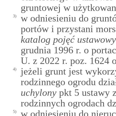
gruntowej w użytkowan
w odniesieniu do grunt
3)
portów i przystani mor
katalog pojęć ustawow
grudnia 1996 r. o porta
U. z 2022 r. poz. 1624 o
jeżeli grunt jest wyko
4)
rodzinnego ogrodu dzi
uchylony
pkt 5 ustawy z
rodzinnych ogrodach d
w odniesieniu do nieru
5)