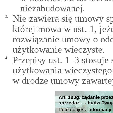
niezabudowanej.
Nie zawiera się umowy s
3.
której mowa w ust. 1, jeż
rozwiązanie umowy o odd
użytkowanie wieczyste.
Przepisy ust. 1–3 stosuje
4.
użytkowania wieczystego
w drodze umowy zawartej 
Art. 198g. żądanie prz
sprzedaż... - budzi Two
Potrzebujesz
informacji