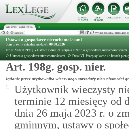
STRONA
AKTY
DOKUMENTY
CE
GŁÓWNA
PRAWNE
Art. 198g. - żądanie prz...
Szukaj:
Wyłącz reklamy, przeglądaj
Ustawa o gospodarce nieruchomościami
Stan prawny aktualny na dzień:
09.08.2026
Dz.U.2026.0.399 t.j. - Ustawa z dnia 21 sierpnia 1997 r. o gospodarce nieruchomościami
Ustawa o gospodarce nieruchomościami
Dział VI. Przepisy karne i o karach pieni
Art. 198g. gosp. nier.
żądanie przez użytkownika wieczystego sprzedaży nieruchomości g
Użytkownik wieczysty ni
1.
terminie 12 miesięcy od 
dnia 26 maja 2023 r. o z
gminnym, ustawy o społe