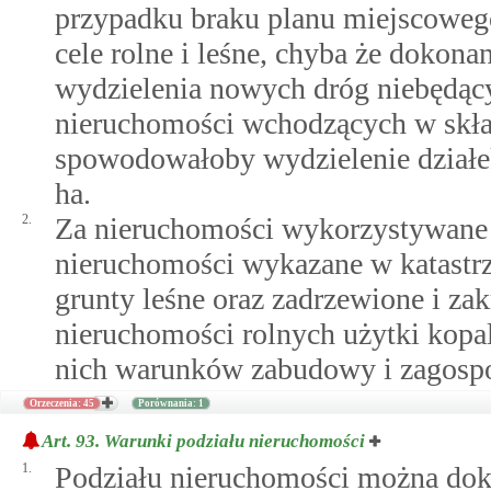
przypadku braku planu miejscowe
cele rolne i leśne, chyba że doko
wydzielenia nowych dróg niebędą
nieruchomości wchodzących w skła
spowodowałoby wydzielenie działek
ha.
2.
Za nieruchomości wykorzystywane na
nieruchomości wykazane w katastrz
grunty leśne oraz zadrzewione i za
nieruchomości rolnych użytki kopaln
nich warunków zabudowy i zagospo
Orzeczenia: 45
Porównania: 1
Art. 93.
Warunki podziału nieruchomości
1.
Podziału nieruchomości można dokon