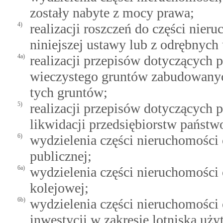
zostały nabyte z mocy prawa;
4)
realizacji roszczeń do części nie
niniejszej ustawy lub z odrębnych
4a)
realizacji przepisów dotyczących 
wieczystego gruntów zabudowanyc
tych gruntów;
5)
realizacji przepisów dotyczących 
likwidacji przedsiębiorstw pańs
6)
wydzielenia części nieruchomości o
publicznej;
6a)
wydzielenia części nieruchomości ob
kolejowej;
6b)
wydzielenia części nieruchomości o
inwestycji w zakresie lotniska uż