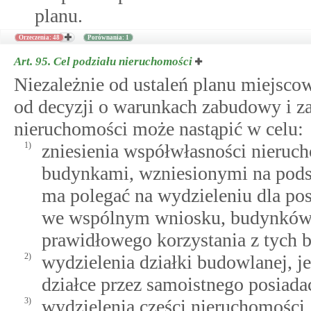
planu.
Orzeczenia: 48
Porównania: 1
Art. 95.
Cel podziału nieruchomości
Niezależnie od ustaleń planu miejsco
od decyzji o warunkach zabudowy i z
nieruchomości może nastąpić w celu:
1)
zniesienia współwłasności nieru
budynkami, wzniesionymi na podst
ma polegać na wydzieleniu dla po
we wspólnym wniosku, budynków 
prawidłowego korzystania z tych
2)
wydzielenia działki budowlanej, je
działce przez samoistnego posiada
3)
wydzielenia części nieruchomości,