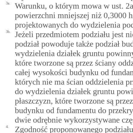
3a.
Warunku, o którym mowa w ust. 2a,
powierzchni mniejszej niż 0,3000 ha
projektowanych do wydzielenia po
3b.
Jeżeli przedmiotem podziału jest 
podział powoduje także podział bu
wydzielenia działek gruntu powinn
które tworzone są przez ściany od
całej wysokości budynku od funda
których nie ma ścian oddzielenia 
do wydzielenia działek gruntu po
płaszczyzn, które tworzone są prze
budynku od fundamentu do przekryc
dwie odrębnie wykorzystywane częś
4.
Zgodność proponowanego podziału 