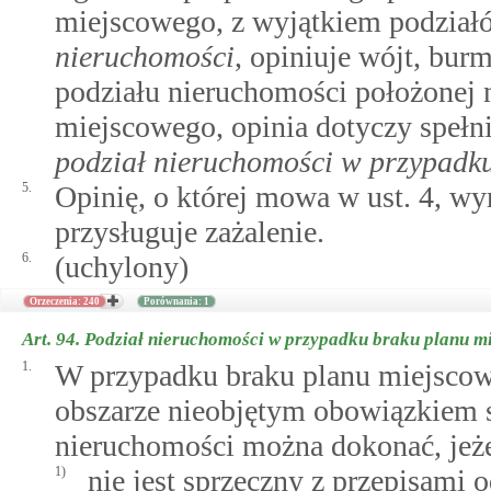
miejscowego, z wyjątkiem podzia
nieruchomości
, opiniuje wójt, bur
podziału nieruchomości położonej n
miejscowego, opinia dotyczy speł
podział nieruchomości w przypadk
5.
Opinię, o której mowa w ust. 4, wy
przysługuje zażalenie.
6.
(uchylony)
Orzeczenia: 240
Porównania: 1
Art. 94.
Podział nieruchomości w przypadku braku planu m
1.
W przypadku braku planu miejscowe
obszarze nieobjętym obowiązkiem s
nieruchomości można dokonać, jeże
1)
nie jest sprzeczny z przepisami 