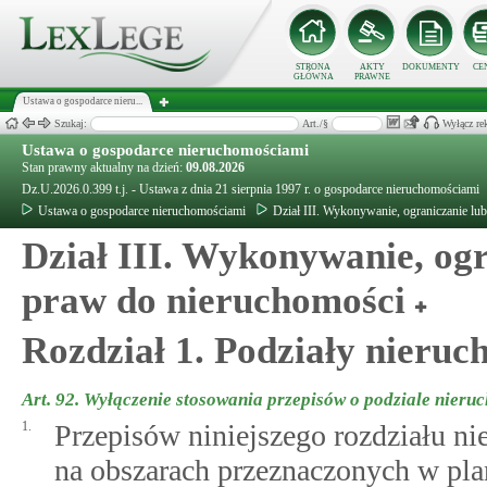
STRONA
AKTY
DOKUMENTY
CE
GŁÓWNA
PRAWNE
Ustawa o gospodarce nieru...
Szukaj:
Art./§
Wyłącz re
Ustawa o gospodarce nieruchomościami
Stan prawny aktualny na dzień:
09.08.2026
Dz.U.2026.0.399 t.j. - Ustawa z dnia 21 sierpnia 1997 r. o gospodarce nieruchomościami
Ustawa o gospodarce nieruchomościami
Dział III. Wykonywanie, ograniczanie lu
Dział III. Wykonywanie, og
praw do nieruchomości
Rozdział 1. Podziały nieruc
Art. 92.
Wyłączenie stosowania przepisów o podziale nieru
1.
Przepisów niniejszego rozdziału ni
na obszarach przeznaczonych w plan