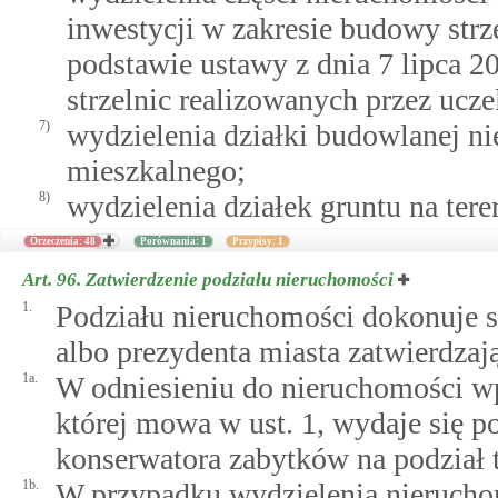
inwestycji w zakresie budowy strz
podstawie ustawy z dnia 7 lipca 2
strzelnic realizowanych przez ucze
7)
wydzielenia działki budowlanej ni
mieszkalnego;
8)
wydzielenia działek gruntu na ter
Orzeczenia: 48
Porównania: 1
Przypisy: 1
Art. 96.
Zatwierdzenie podziału nieruchomości
1.
Podziału nieruchomości dokonuje si
albo prezydenta miasta zatwierdzają
1a.
W odniesieniu do nieruchomości wp
której mowa w ust. 1, wydaje się 
konserwatora zabytków na podział 
1b.
W przypadku wydzielenia nieruchom