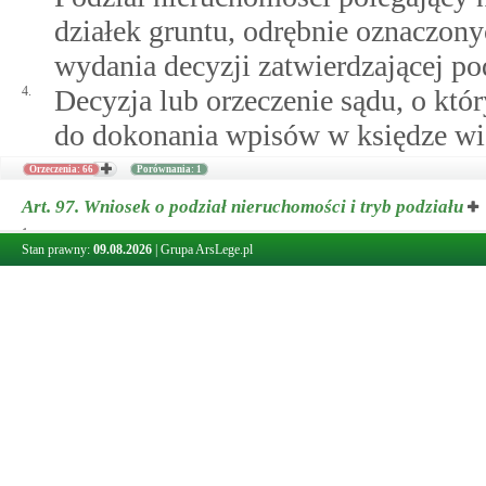
działek gruntu, odrębnie oznaczon
wydania decyzji zatwierdzającej po
4.
Decyzja lub orzeczenie sądu, o któ
do dokonania wpisów w księdze wie
Orzeczenia: 66
Porównania: 1
Art. 97.
Wniosek o podział nieruchomości i tryb podziału
1.
Podziału nieruchomości dokonuje s
Stan prawny:
09.08.2026
|
Grupa ArsLege.pl
interes prawny.
1a.
Do wniosku, o którym mowa w ust. 
1)
stwierdzające tytuł prawny do n
o którym mowa w
art.
116
wymo
2 pkt 4;
2)
wypis z katastru nieruchomości 
nieruchomość podlegającą podzi