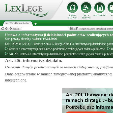
STRONA
AKTY
DOKUMENTY
CE
GŁÓWNA
PRAWNE
Art. 20t. - Usuwanie dan...
Szukaj:
Wyłącz reklamy, przeglądaj orz
Ustawa o informatyzacji działalności podmiotów realizujących z
Stan prawny aktualny na dzień:
07.08.2026
Dz.U.2025.0.1703 t.j. - Ustawa z dnia 17 lutego 2005 r. o informatyzacji działalności pod
Ustawa o informatyzacji działalności podmiotów realizujących zadania publiczne
R
Art. 20t. Ustawa o informatyzacji działalności podmiotów realizujących zadania public
Art. 20t. informatyz.działaln.
Usuwanie danych przetwarzanych w ramach zintegrowanej platform
Dane przetwarzane w ramach zintegrowanej platformy analitycznej 
udostępnione.
Art. 20t. Usuwanie 
ramach zintegr... - 
Potrzebujesz
informa