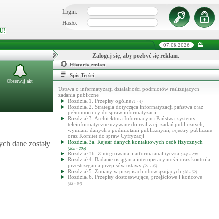
Login:
Hasło:
U!
07.08.2026
Zaloguj się, aby pozbyć się reklam.
Historia zmian
Spis Treści
Obserwuj akt
Ustawa o informatyzacji działalności podmiotów realizujących
zadania publiczne
Rozdział 1. Przepisy ogólne
(1 - 4)
Rozdział 2. Strategia dotycząca informatyzacji państwa oraz
pełnomocnicy do spraw informatyzacji
Rozdział 3. Architektura Informacyjna Państwa, systemy
teleinformatyczne używane do realizacji zadań publicznych,
wymiana danych z podmiotami publicznymi, rejestry publiczne
oraz Komitet do spraw Cyfryzacji
Rozdział 3a. Rejestr danych kontaktowych osób fizycznych
ych dane zostały
(20h - 20o)
Rozdział 3b. Zintegrowana platforma analityczna
(20p - 20t)
Rozdział 4. Badanie osiągania interoperacyjności oraz kontrola
przestrzegania przepisów ustawy
(21 - 35)
Rozdział 5. Zmiany w przepisach obowiązujących
(36 - 52)
Rozdział 6. Przepisy dostosowujące, przejściowe i końcowe
(53 - 64)