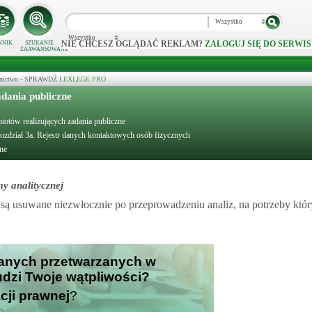
Wszystko
Wszystko
NIE CHCESZ OGLĄDAĆ REKLAM?
ZALOGUJ SIĘ DO SERWIS
NNIK
SZUKANIE
ZAAWANSOWANE
ecznictwo - SPRAWDŹ
LEXLEGE PRO
adania publiczne
miotów realizujących zadania publiczne
ozdział 3a. Rejestr danych kontaktowych osób fizycznych
zne
y analitycznej
są usuwane niezwłocznie po przeprowadzeniu analiz, na potrzeby któr
danych przetwarzanych w
budzi Twoje wątpliwości?
cji prawnej
?