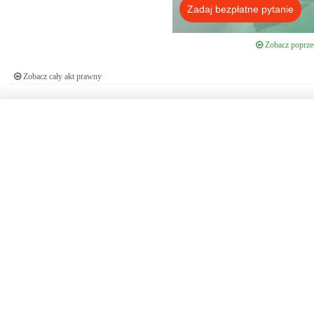
Zadaj bezpłatne pytanie
Zobacz poprzed
Zobacz cały akt prawny