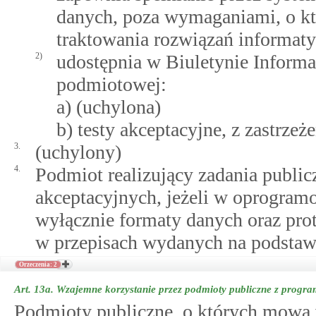
danych, poza wymaganiami, o k
traktowania rozwiązań informat
2)
udostępnia w Biuletynie Informac
podmiotowej:
a) (uchylona)
b) testy akceptacyjne, z zastrzeż
3.
(uchylony)
4.
Podmiot realizujący zadania public
akceptacyjnych, jeżeli w oprogra
wyłącznie formaty danych oraz pro
w przepisach wydanych na podsta
Orzeczenia: 2
Art. 13a.
Wzajemne korzystanie przez podmioty publiczne z prog
Podmioty publiczne, o których mow