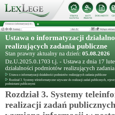
STRONA
AKTY
DOKUMENTY
CE
GŁÓWNA
PRAWNE
Ustawa o informatyzacji d...
Szukaj:
Art./§
Wyłącz reklam
Ustawa o informatyzacji działaln
realizujących zadania publiczne
Stan prawny aktualny na dzień:
05.08.2026
Dz.U.2025.0.1703 t.j. - Ustawa z dnia 17 lute
działalności podmiotów realizujących zadania
Ustawa o informatyzacji działalności podmiotów realizujących zadania publiczne
Rozdział 3. Systemy teleinformatyczne używane do realizacji zadań publicznych, rejest
podmiotami publicznymi
Rozdział 3. Systemy telein
realizacji zadań publicznych