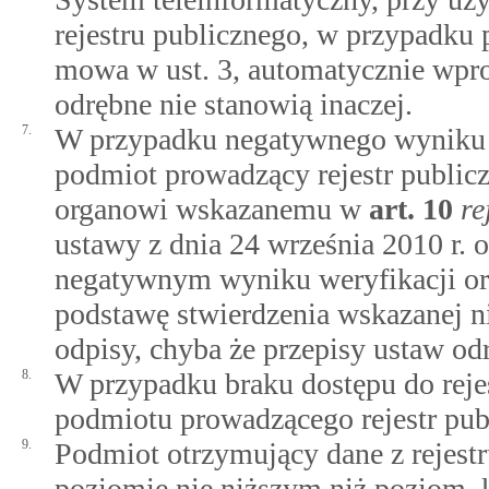
rejestru publicznego, w przypadku 
mowa w ust. 3, automatycznie wprow
odrębne nie stanowią inaczej.
7.
W przypadku negatywnego wyniku we
podmiot prowadzący rejestr public
organowi wskazanemu w
art.
10
re
ustawy z dnia 24 września 2010 r. 
negatywnym wyniku weryfikacji or
podstawę stwierdzenia wskazanej ni
odpisy, chyba że przepisy ustaw od
8.
W przypadku braku dostępu do reje
podmiotu prowadzącego rejestr publi
9.
Podmiot otrzymujący dane z rejestr
poziomie nie niższym niż poziom, 