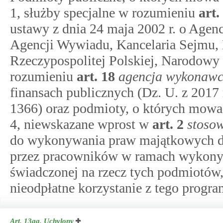
1, służby specjalne w rozumieniu
art.
ustawy z dnia 24 maja 2002 r. o Age
Agencji Wywiadu, Kancelaria Sejmu, K
Rzeczypospolitej Polskiej, Narodowy
rozumieniu
art.
18
agencja wykonawc
finansach publicznych (Dz. U. z 2017 r
1366) oraz podmioty, o których mow
4, niewskazane wprost w
art.
2
stoso
do wykonywania praw majątkowych 
przez pracowników w ramach wykony
świadczonej na rzecz tych podmiotów
nieodpłatne korzystanie z tego prog
Art. 13aa.
Uchylony