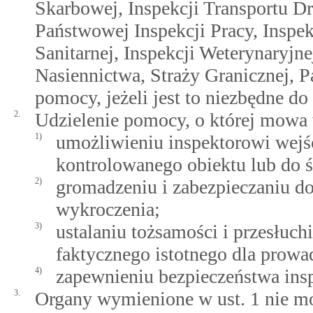
Skarbowej, Inspekcji Transportu D
Państwowej Inspekcji Pracy, Inspe
Sanitarnej, Inspekcji Weterynaryjn
Nasiennictwa, Straży Granicznej, P
pomocy, jeżeli jest to niezbędne d
2.
Udzielenie pomocy, o której mowa 
1)
umożliwieniu inspektorowi wejśc
kontrolowanego obiektu lub do ś
2)
gromadzeniu i zabezpieczaniu d
wykroczenia;
3)
ustalaniu tożsamości i przesłuch
faktycznego istotnego dla prow
4)
zapewnieniu bezpieczeństwa ins
3.
Organy wymienione w ust. 1 nie 