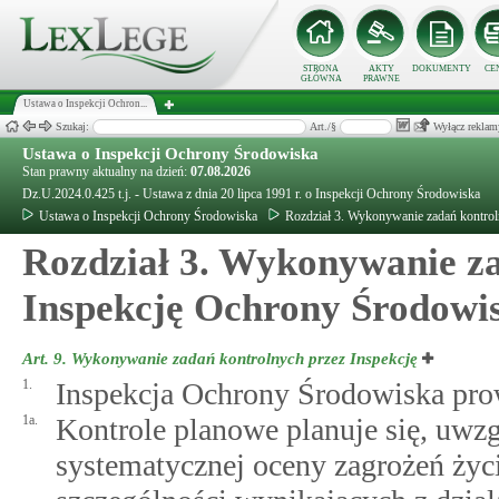
STRONA
AKTY
DOKUMENTY
CE
GŁÓWNA
PRAWNE
Ustawa o Inspekcji Ochron...
Szukaj:
Art./§
Wyłącz reklam
Ustawa o Inspekcji Ochrony Środowiska
Stan prawny aktualny na dzień:
07.08.2026
Dz.U.2024.0.425 t.j. - Ustawa z dnia 20 lipca 1991 r. o Inspekcji Ochrony Środowiska
Ustawa o Inspekcji Ochrony Środowiska
Rozdział 3. Wykonywanie zadań kontro
Rozdział 3. Wykonywanie za
Inspekcję Ochrony Środowi
Art. 9.
Wykonywanie zadań kontrolnych przez Inspekcję
1.
Inspekcja Ochrony Środowiska pro
1a.
Kontrole planowe planuje się, uwzg
systematycznej oceny zagrożeń życi