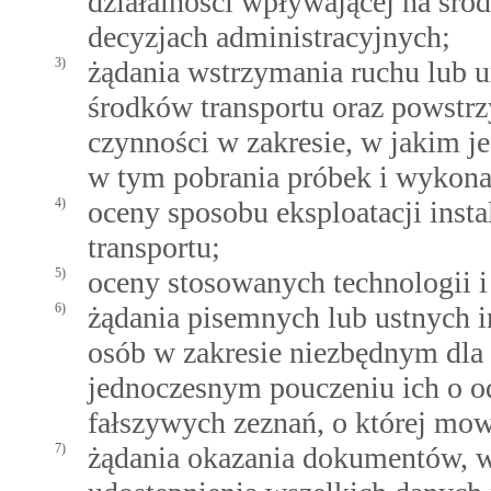
działalności wpływającej na śr
decyzjach administracyjnych;
3)
żądania wstrzymania ruchu lub u
środków transportu oraz powstr
czynności w zakresie, w jakim je
w tym pobrania próbek i wykon
4)
oceny sposobu eksploatacji inst
transportu;
5)
oceny stosowanych technologii i
6)
żądania pisemnych lub ustnych i
osób w zakresie niezbędnym dla 
jednoczesnym pouczeniu ich o od
fałszywych zeznań, o której mo
7)
żądania okazania dokumentów, 