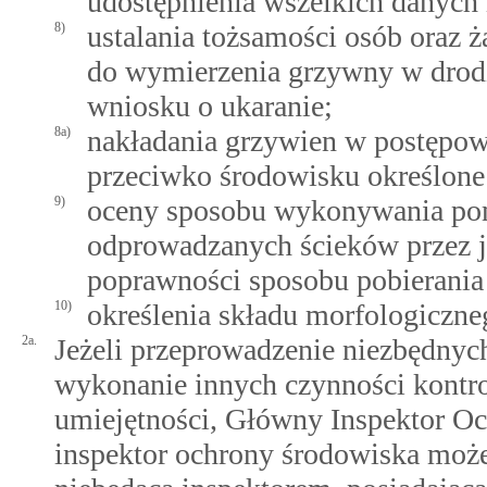
udostępnienia wszelkich danych 
8)
ustalania tożsamości osób oraz
do wymierzenia grzywny w drodz
wniosku o ukaranie;
8a)
nakładania grzywien w postępo
przeciwko środowisku określone
9)
oceny sposobu wykonywania pomi
odprowadzanych ścieków przez 
poprawności sposobu pobierania 
10)
określenia składu morfologiczn
2a.
Jeżeli przeprowadzenie niezbędnyc
wykonanie innych czynności kontro
umiejętności, Główny Inspektor O
inspektor ochrony środowiska może