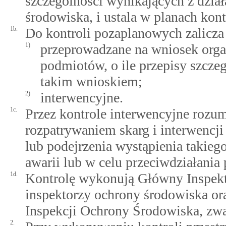
szczególności wynikających z dzia
środowiska, i ustala w planach kont
1b.
Do kontroli pozaplanowych zalicza 
1)
przeprowadzane na wniosek organ
podmiotów, o ile przepisy szcz
takim wnioskiem;
2)
interwencyjne.
1c.
Przez kontrole interwencyjne rozu
rozpatrywaniem skarg i interwencj
lub podejrzenia wystąpienia takieg
awarii lub w celu przeciwdziałania
1d.
Kontrolę wykonują Główny Inspek
inspektorzy ochrony środowiska or
Inspekcji Ochrony Środowiska, zwa
2.