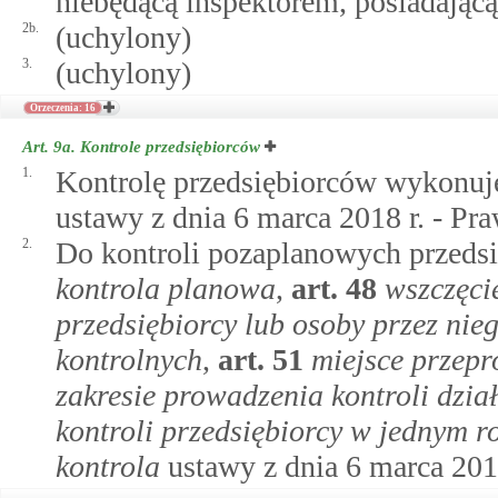
niebędącą inspektorem, posiadającą
2b.
(uchylony)
3.
(uchylony)
Orzeczenia: 16
Art. 9a.
Kontrole przedsiębiorców
1.
Kontrolę przedsiębiorców wykonuje
ustawy z dnia 6 marca 2018 r. - Pr
2.
Do kontroli pozaplanowych przedsi
kontrola planowa
,
art.
48
wszczęcie
przedsiębiorcy lub osoby przez ni
kontrolnych
,
art.
51
miejsce przepr
zakresie prowadzenia kontroli dzia
kontroli przedsiębiorcy w jednym 
kontrola
ustawy z dnia 6 marca 2018