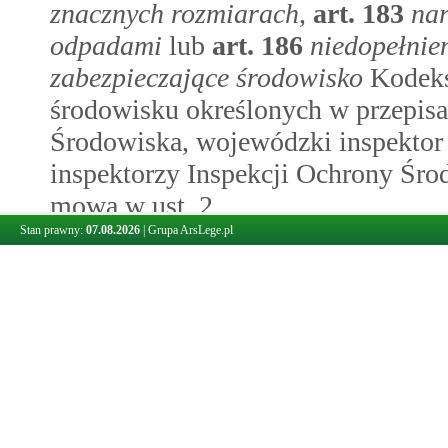
znacznych rozmiarach
,
art.
183
nar
odpadami
lub
art.
186
niedopełnie
zabezpieczające środowisko
Kodeks
środowisku określonych w przepis
Środowiska, wojewódzki inspektor
inspektorzy Inspekcji Ochrony Śro
mowa w ust. 2.
2.
Główny Inspektor Ochrony Środowi
Stan prawny:
07.08.2026
|
Grupa ArsLege.pl
środowiska lub upoważnieni inspe
podjąć czynności polegające na:
1)
obserwowaniu i rejestrowaniu p
technik satelitarnych i bezzało
oraz dźwięku towarzyszącego ty
2)
gromadzeniu i zabezpieczaniu d