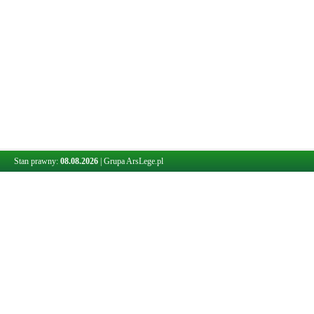
Stan prawny:
08.08.2026
|
Grupa ArsLege.pl