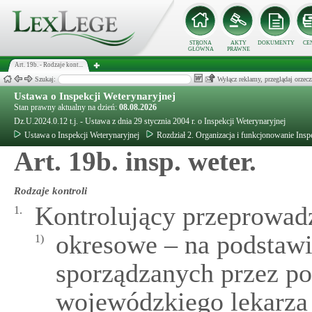
STRONA
AKTY
DOKUMENTY
CE
GŁÓWNA
PRAWNE
Art. 19b. - Rodzaje kont...
Szukaj:
Wyłącz reklamy, przeglądaj orz
Ustawa o Inspekcji Weterynaryjnej
Stan prawny aktualny na dzień:
08.08.2026
Dz.U.2024.0.12 t.j. - Ustawa z dnia 29 stycznia 2004 r. o Inspekcji Weterynaryjnej
Ustawa o Inspekcji Weterynaryjnej
Rozdział 2. Organizacja i funkcjonowanie Insp
Art. 19b. insp. weter.
Rodzaje kontroli
Kontrolujący przeprowadz
1.
okresowe – na podstawi
1)
sporządzanych przez po
wojewódzkiego lekarza