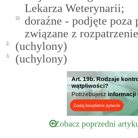
Lekarza Weterynarii;
doraźne - podjęte poza
2)
związane z rozpatrzeni
(uchylony)
2.
(uchylony)
3.
Art. 19b. Rodzaje kontro
wątpliwości?
Potrzebujesz
informacji
Zadaj bezpłatne pytanie
Zobacz poprzedni artyk