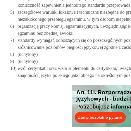
konieczność zapewnienia jednolitego standardu przeprowad
5)
szczegółowe warunki lokalowe i techniczne niezbędne do p
niezakłóconego przebiegu egzaminu, w tym osobom niepeł
6)
organizację pracy komisji egzaminacyjnych, uwzględniając k
egzaminu bez zbędnej zwłoki;
7)
standardy wymagań odnoszących się do poszczególnych pozi
zróżnicowanie poziomów biegłości językowej zgodne z zasa
8)
(uchylony)
9)
(uchylony)
10)
wzór certyfikatu oraz wzór suplementu do certyfikatu, uwzg
znajomości języka polskiego jako obcego na określonym pozi
Art. 11i. Rozporząd
językowych - budzi 
Potrzebujesz
informa
Zadaj bezpłatne pytanie