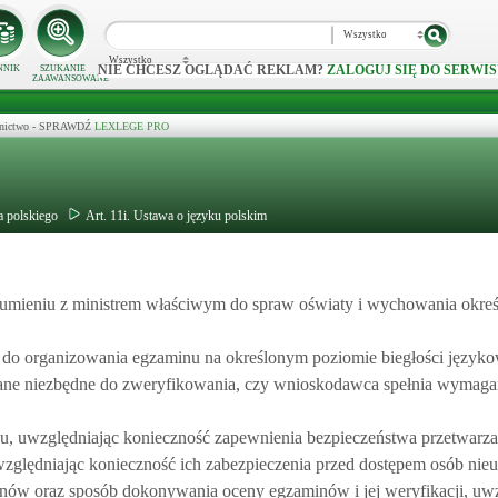
Wszystko
Wszystko
NIE CHCESZ OGLĄDAĆ REKLAM?
ZALOGUJ SIĘ DO SERWIS
NNIK
SZUKANIE
ZAAWANSOWANE
ecznictwo - SPRAWDŹ
LEXLEGE PRO
a polskiego
Art. 11i. Ustawa o języku polskim
zumieniu z ministrem właściwym do spraw oświaty i wychowania okreś
a do organizowania egzaminu na określonym poziomie biegłości język
dane niezbędne do zweryfikowania, czy wnioskodawca spełnia wymaga
inu, uwzględniając konieczność zapewnienia bezpieczeństwa przetwarz
ględniając konieczność ich zabezpieczenia przed dostępem osób nie
nów oraz sposób dokonywania oceny egzaminów i jej weryfikacji, uw