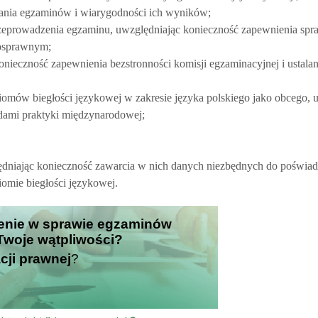
zania egzaminów i wiarygodności ich wyników;
rzeprowadzenia egzaminu, uwzględniając konieczność zapewnienia spr
nosprawnym;
onieczność zapewnienia bezstronności komisji egzaminacyjnej i ustal
omów biegłości językowej w zakresie języka polskiego jako obcego, 
dami praktyki międzynarodowej;
lędniając konieczność zawarcia w nich danych niezbędnych do poświad
omie biegłości językowej.
zenie w sprawie egzaminów
Twoje wątpliwości?
cji prawnej
?