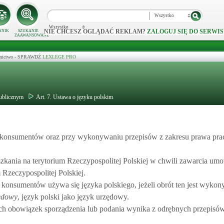
Wszystko
Wszystko
NIE CHCESZ OGLĄDAĆ REKLAM?
ZALOGUJ SIĘ DO SERWIS
NNIK
SZUKANIE
ZAAWANSOWANE
ecznictwo - SPRAWDŹ
LEXLEGE PRO
publicznym
Art. 7. Ustawa o języku polskim
em konsumentów oraz przy wykonywaniu przepisów z zakresu prawa pra
zkania na terytorium Rzeczypospolitej Polskiej w chwili zawarcia um
zeczypospolitej Polskiej.
u konsumentów używa się języka polskiego, jeżeli obrót ten jest wyko
zędowy
, język polski jako język urzędowy.
rych obowiązek sporządzenia lub podania wynika z odrębnych przepisów