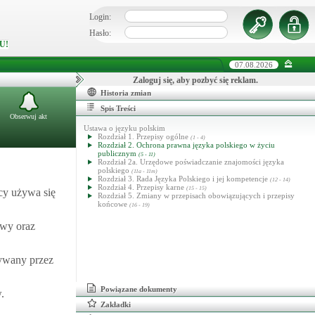
Login:
Hasło:
U!
07.08.2026
Zaloguj się, aby pozbyć się reklam.
Historia zmian
Spis Treści
Obserwuj akt
Ustawa o języku polskim
Rozdział 1. Przepisy ogólne
(1 - 4)
Rozdział 2. Ochrona prawna języka polskiego w życiu
publicznym
(5 - 11)
Rozdział 2a. Urzędowe poświadczanie znajomości języka
polskiego
(11a - 11m)
Rozdział 3. Rada Języka Polskiego i jej kompetencje
(12 - 14)
Rozdział 4. Przepisy karne
(15 - 15)
cy używa się
Rozdział 5. Zmiany w przepisach obowiązujących i przepisy
końcowe
(16 - 19)
owy oraz
nywany przez
Powiązane dokumenty
.
Zakładki