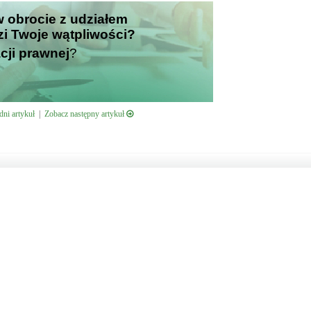
 w obrocie z udziałem
i Twoje wątpliwości?
cji prawnej
?
ni artykuł
|
Zobacz następny artykuł