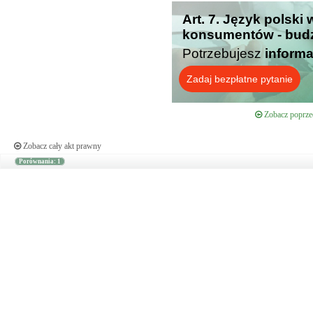
Art. 7. Język polski
konsumentów - budz
Potrzebujesz
informa
Zadaj bezpłatne pytanie
Zobacz poprzed
Zobacz cały akt prawny
Porównania: 1