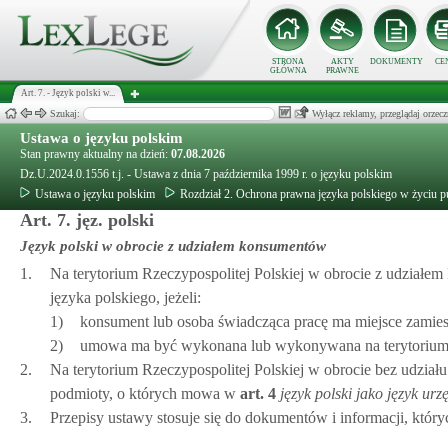
STRONA
AKTY
DOKUMENTY
CE
GŁÓWNA
PRAWNE
Art. 7. - Język polski w...
Szukaj:
Wyłącz reklamy, przeglądaj orz
Ustawa o języku polskim
Stan prawny aktualny na dzień:
07.08.2026
Dz.U.2024.0.1556 t.j. - Ustawa z dnia 7 października 1999 r. o języku polskim
Ustawa o języku polskim
Rozdział 2. Ochrona prawna języka polskiego w życiu 
Art. 7. jęz. polski
Język polski w obrocie z udziałem konsumentów
1.
Na terytorium Rzeczypospolitej Polskiej w obrocie z udział
języka polskiego, jeżeli:
1)
konsument lub osoba świadcząca pracę ma miejsce zamies
2)
umowa ma być wykonana lub wykonywana na terytorium R
2.
Na terytorium Rzeczypospolitej Polskiej w obrocie bez udział
podmioty, o których mowa w
art.
4
język polski jako język ur
3.
Przepisy ustawy stosuje się do dokumentów i informacji, któ