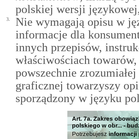
polskiej wersji językowej,
Nie wymagają opisu w jęz
3.
informacje dla konsume
innych przepisów, instruk
właściwościach towarów, 
powszechnie zrozumiałej f
graficznej towarzyszy opi
sporządzony w języku po
Art. 7a. Zakres obowią
polskiego w obr... - bu
Potrzebujesz
informacji