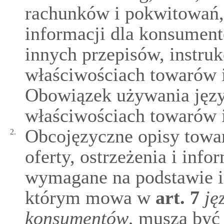
rachunków i pokwitowań, 
informacji dla konsume
innych przepisów, instruk
właściwościach towarów i 
Obowiązek używania języ
właściwościach towarów i
Obcojęzyczne opisy towar
2.
oferty, ostrzeżenia i inf
wymagane na podstawie i
którym mowa w
art.
7
ję
konsumentów
, muszą być