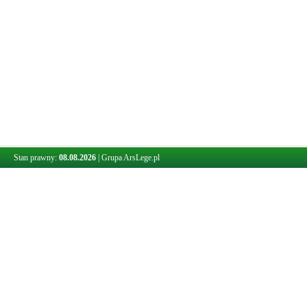
Stan prawny:
08.08.2026
|
Grupa ArsLege.pl