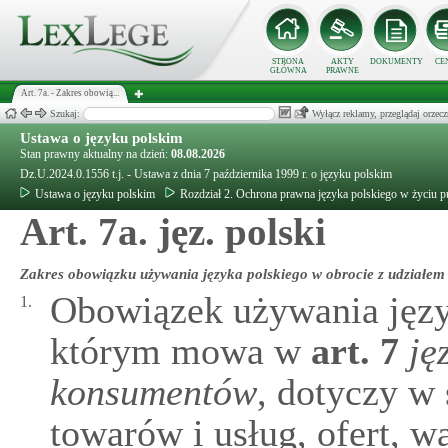
STRONA
AKTY
DOKUMENTY
CE
GŁÓWNA
PRAWNE
Art. 7a. - Zakres obowią...
Szukaj:
Wyłącz reklamy, przeglądaj orz
Ustawa o języku polskim
Stan prawny aktualny na dzień:
08.08.2026
Dz.U.2024.0.1556 t.j. - Ustawa z dnia 7 października 1999 r. o języku polskim
Ustawa o języku polskim
Rozdział 2. Ochrona prawna języka polskiego w życiu 
Art. 7a. jęz. polski
Zakres obowiązku używania języka polskiego w obrocie z udziałe
Obowiązek używania język
1.
którym mowa w
art.
7
ję
konsumentów
, dotyczy w
towarów i usług, ofert, w