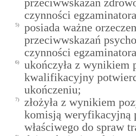
przeciwwskazań zdrow
czynności egzaminatora
posiada ważne orzeczen
5)
przeciwwskazań psych
czynności egzaminatora
ukończyła z wynikiem
6)
kwalifikacyjny potwier
ukończeniu;
złożyła z wynikiem po
7)
komisją weryfikacyjną 
właściwego do spraw tr