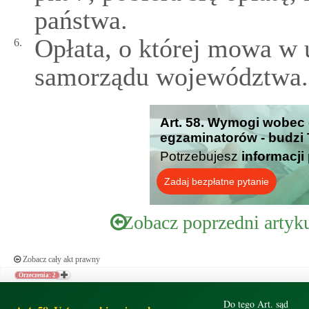
państwa.
Opłata, o której mowa w u
6.
samorządu województwa.
Art. 58. Wymogi wobec
egzaminatorów - budzi 
Potrzebujesz
informacji
Zadaj bezpłatne pytanie
Zobacz poprzedni artyk
Zobacz cały akt prawny
Orzeczenia: 2
Do tego Art. sąd