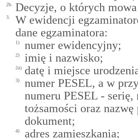
Decyzje, o których mowa w
2b.
W ewidencji egzaminator
3.
dane egzaminatora:
numer ewidencyjny;
1)
imię i nazwisko;
2)
datę i miejsce urodzeni
2a)
numer PESEL, a w przy
3)
numeru PESEL - serię,
tożsamości oraz nazwę 
dokument;
adres zamieszkania;
4)