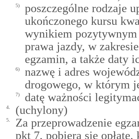
poszczególne rodzaje u
5)
ukończonego kursu kwal
wynikiem pozytywnym 
prawa jazdy, w zakresi
egzamin, a także daty i
nazwę i adres wojewód
6)
drogowego, w którym je
datę ważności legitymac
7)
(uchylony)
4.
Za przeprowadzenie egza
5.
pkt 7, pobiera się opłatę