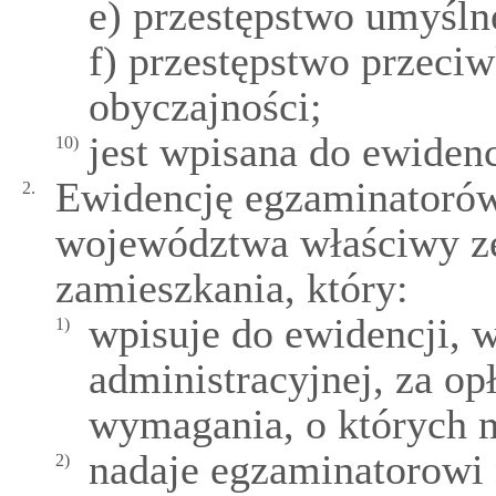
e) przestępstwo umyśln
f) przestępstwo przeciw
obyczajności;
jest wpisana do ewiden
10)
Ewidencję egzaminatorów
2.
województwa właściwy ze
zamieszkania, który:
wpisuje do ewidencji, w
1)
administracyjnej, za opł
wymagania, o których m
nadaje egzaminatorowi
2)