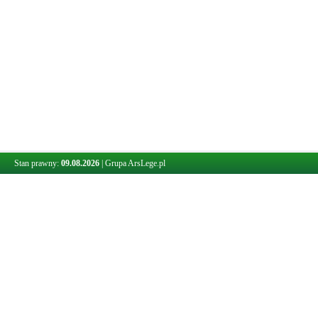
Stan prawny:
09.08.2026
|
Grupa ArsLege.pl