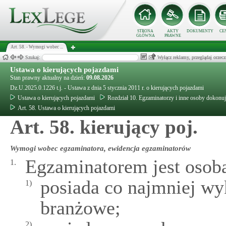
STRONA
AKTY
DOKUMENTY
CE
GŁÓWNA
PRAWNE
Art. 58. - Wymogi wobec ...
Szukaj:
Wyłącz reklamy, przeglądaj orz
Ustawa o kierujących pojazdami
Stan prawny aktualny na dzień:
09.08.2026
Dz.U.2025.0.1226 t.j. - Ustawa z dnia 5 stycznia 2011 r. o kierujących pojazdami
Ustawa o kierujących pojazdami
Rozdział 10. Egzaminatorzy i inne osoby dokonuj
Art. 58. Ustawa o kierujących pojazdami
Art. 58. kierujący poj.
Wymogi wobec egzaminatora, ewidencja egzaminatorów
Egzaminatorem jest osoba
1.
posiada co najmniej wyk
1)
branżowe;
2)