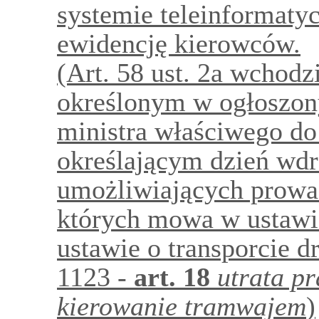
systemie teleinformaty
ewidencję kierowców.
(Art. 58 ust. 2a wchodz
określonym w ogłoszo
ministra właściwego do
określającym dzień wdr
umożliwiających prowad
których mowa w ustawie
ustawie o transporcie d
1123 -
art.
18
utrata p
kierowanie tramwajem
)