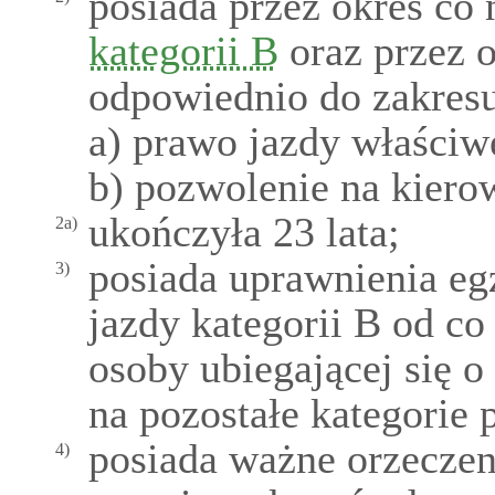
posiada przez okres co 
kategorii B
oraz przez o
odpowiednio do zakres
a) prawo jazdy właściwe
b) pozwolenie na kier
ukończyła 23 lata;
2a)
posiada uprawnienia eg
3)
jazdy kategorii B od co
osoby ubiegającej się 
na pozostałe kategorie 
posiada ważne orzeczen
4)