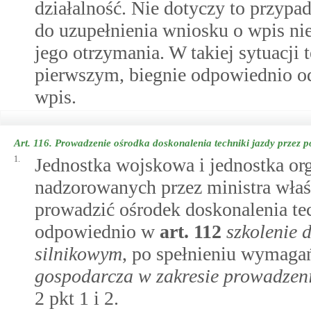
działalność. Nie dotyczy to przyp
do uzupełnienia wniosku o wpis nie
jego otrzymania. W takiej sytuacji
pierwszym, biegnie odpowiednio o
wpis.
Art. 116.
Prowadzenie ośrodka doskonalenia techniki jazdy przez po
1.
Jednostka wojskowa i jednostka org
nadzorowanych przez ministra wł
prowadzić ośrodek doskonalenia tec
odpowiednio w
art.
112
szkolenie 
silnikowym
, po spełnieniu wymag
gospodarcza w zakresie prowadzeni
2 pkt 1 i 2.