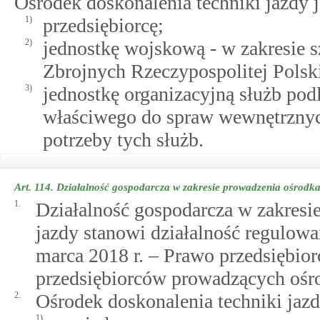
Ośrodek doskonalenia techniki jazdy 
1)
przedsiębiorcę;
2)
jednostkę wojskową - w zakresie s
Zbrojnych Rzeczypospolitej Polski
3)
jednostkę organizacyjną służb pod
właściwego do spraw wewnętrznych
potrzeby tych służb.
Art. 114.
Działalność gospodarcza w zakresie prowadzenia ośrodka 
1.
Działalność gospodarcza w zakresi
jazdy stanowi działalność regulow
marca 2018 r. – Prawo przedsiębio
przedsiębiorców prowadzących ośro
2.
Ośrodek doskonalenia techniki jazd
1)