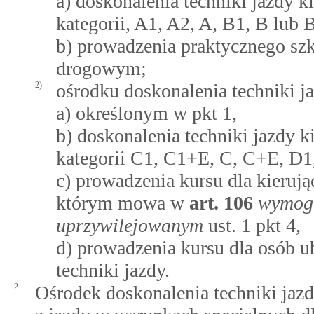
a) doskonalenia techniki jazdy 
kategorii, A1, A2, A, B1, B lub 
b) prowadzenia praktycznego szk
drogowym;
2)
ośrodku doskonalenia techniki j
a) określonym w pkt 1,
b) doskonalenia techniki jazdy 
kategorii C1, C1+E, C, C+E, D
c) prowadzenia kursu dla kieru
którym mowa w
art.
106
wymogi
uprzywilejowanym
ust. 1 pkt 4,
d) prowadzenia kursu dla osób ub
techniki jazdy.
2.
Ośrodek doskonalenia techniki jaz