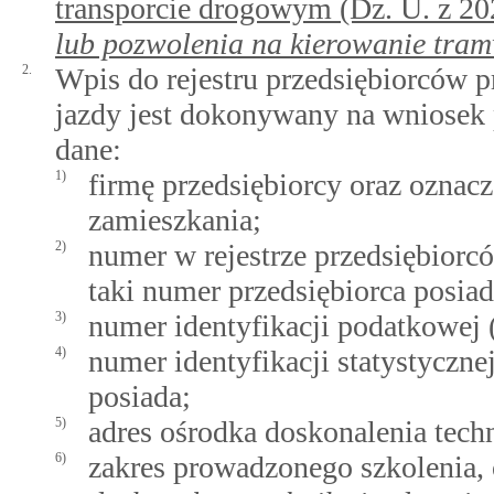
transporcie drogowym (Dz. U. z 20
lub pozwolenia na kierowanie tra
2.
Wpis do rejestru przedsiębiorców 
jazdy jest dokonywany na wniosek 
dane:
1)
firmę przedsiębiorcy oraz oznacz
zamieszkania;
2)
numer w rejestrze przedsiębior
taki numer przedsiębiorca posiad
3)
numer identyfikacji podatkowej (
4)
numer identyfikacji statystyczne
posiada;
5)
adres ośrodka doskonalenia techn
6)
zakres prowadzonego szkolenia