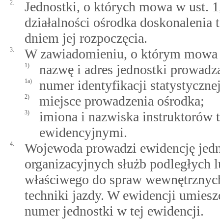
2.
Jednostki, o których mowa w ust. 
działalności ośrodka doskonalenia t
dniem jej rozpoczęcia.
3.
W zawiadomieniu, o którym mowa w 
1)
nazwę i adres jednostki prowadzą
1a)
numer identyfikacji statystycz
2)
miejsce prowadzenia ośrodka;
3)
imiona i nazwiska instruktorów 
ewidencyjnymi.
4.
Wojewoda prowadzi ewidencję jedn
organizacyjnych służb podległych 
właściwego do spraw wewnętrznych
techniki jazdy. W ewidencji umiesz
numer jednostki w tej ewidencji.