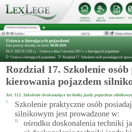
STRONA
AKTY
DOKUMENTY
CE
GŁÓWNA
PRAWNE
Ustawa o kierujących poja...
Szukaj:
Art./§
Wyłącz reklam
Ustawa o kierujących pojazdami
Stan prawny aktualny na dzień:
09.08.2026
Dz.U.2025.0.1226 t.j. - Ustawa z dnia 5 stycznia 2011 r. o kierujących pojazdami
Ustawa o kierujących pojazdami
Rozdział 17. Szkolenie osób posiadających upra
Rozdział 17. Szkolenie osób
kierowania pojazdem silni
Art. 112.
Szkolenie doskonalące technikę jazdy pojazdem silnikow
1.
Szkolenie praktyczne osób posiada
silnikowym jest prowadzone w:
1)
ośrodku doskonalenia techniki j