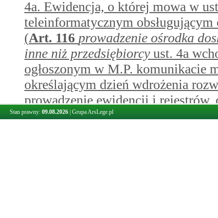
4a. Ewidencja, o której mowa w ust
teleinformatycznym obsługującym 
(
Art.
116
prowadzenie ośrodka dosk
inne niż przedsiębiorcy
ust. 4a wch
ogłoszonym w M.P. komunikacie mi
określającym dzień wdrożenia rozw
prowadzenie ewidencji i rejestrów,
pojazdami i ustawie o transporcie
Stan prawny:
09.08.2026
|
Grupa ArsLege.pl
utrata prawa jazdy lub pozwoleni
5.
Wojewoda wpisuje odpowiednią jedn
4, po otrzymaniu zawiadomienia, o
6.
Jednostki, o których mowa w ust. 
informacje w formie pisemnej:
1)
o zmianie danych, o których mow