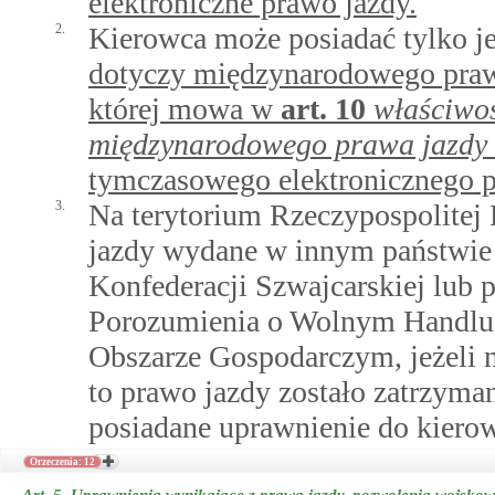
elektroniczne prawo jazdy.
2.
Kierowca może posiadać tylko j
dotyczy międzynarodowego prawa
której mowa w
art.
10
właściwoś
międzynarodowego prawa jazdy 
tymczasowego elektronicznego p
3.
Na terytorium Rzeczypospolitej 
jazdy wydane w innym państwie 
Konfederacji Szwajcarskiej lub
Porozumienia o Wolnym Handlu 
Obszarze Gospodarczym, jeżeli n
to prawo jazdy zostało zatrzyman
posiadane uprawnienie do kiero
Orzeczenia: 12