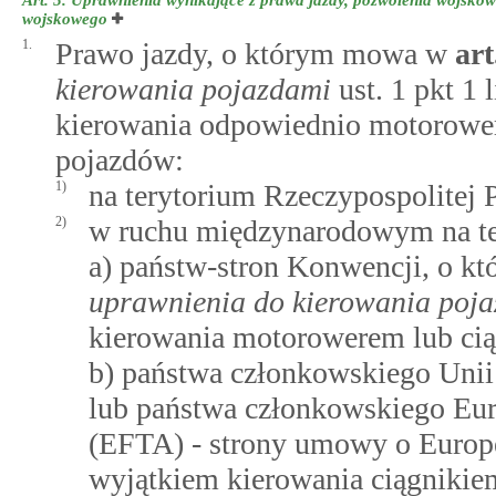
Art. 5.
Uprawnienia wynikające z prawa jazdy, pozwolenia wojsko
wojskowego
1.
Prawo jazdy, o którym mowa w
art
kierowania pojazdami
ust. 1 pkt 1 
kierowania odpowiednio motorowe
pojazdów:
1)
na terytorium Rzeczypospolitej P
2)
w ruchu międzynarodowym na te
a) państw-stron Konwencji, o k
uprawnienia do kierowania poj
kierowania motorowerem lub cią
b) państwa członkowskiego Unii 
lub państwa członkowskiego Eu
(EFTA) - strony umowy o Europ
wyjątkiem kierowania ciągnikie