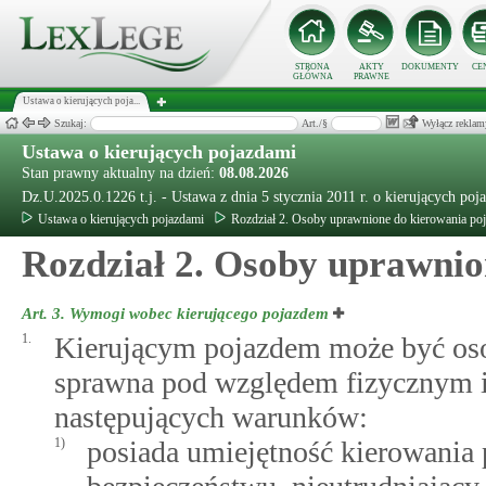
STRONA
AKTY
DOKUMENTY
CE
GŁÓWNA
PRAWNE
Ustawa o kierujących poja...
Szukaj:
Art./§
Wyłącz reklam
Ustawa o kierujących pojazdami
Stan prawny aktualny na dzień:
08.08.2026
Dz.U.2025.0.1226 t.j. - Ustawa z dnia 5 stycznia 2011 r. o kierujących poj
Ustawa o kierujących pojazdami
Rozdział 2. Osoby uprawnione do kierowania po
Rozdział 2. Osoby uprawnio
Art. 3.
Wymogi wobec kierującego pojazdem
1.
Kierującym pojazdem może być osob
sprawna pod względem fizycznym i 
następujących warunków:
1)
posiada umiejętność kierowania