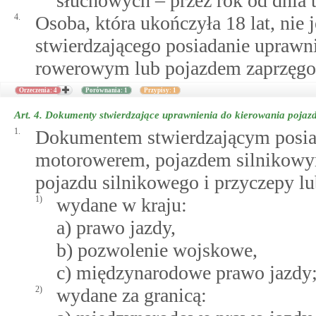
słuchowych – przez rok od dnia t
4.
Osoba, która ukończyła 18 lat, nie
stwierdzającego posiadanie upraw
rowerowym lub pojazdem zaprzęg
Orzeczenia: 4
Porównania: 1
Przypisy: 1
Art. 4.
Dokumenty stwierdzające uprawnienia do kierowania pojaz
1.
Dokumentem stwierdzającym posiad
motorowerem, pojazdem silnikowym
pojazdu silnikowego i przyczepy lu
1)
wydane w kraju:
a) prawo jazdy,
b) pozwolenie wojskowe,
c) międzynarodowe prawo jazdy
2)
wydane za granicą: