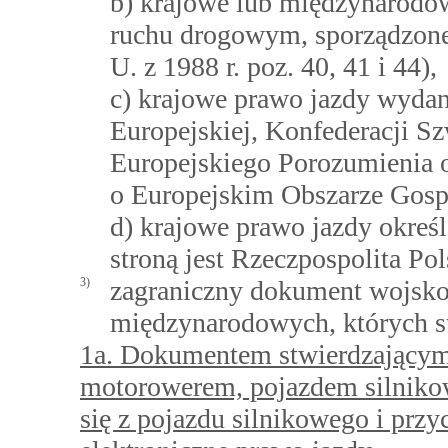
b) krajowe lub międzynarodo
ruchu drogowym, sporządzonej
U. z 1988 r. poz. 40, 41 i 44),
c) krajowe prawo jazdy wyda
Europejskiej, Konfederacji S
Europejskiego Porozumienia
o Europejskim Obszarze Gos
d) krajowe prawo jazdy okre
stroną jest Rzeczpospolita Pol
3)
zagraniczny dokument wojsk
międzynarodowych, których st
1a. Dokumentem stwierdzającym 
motorowerem, pojazdem silniko
się z pojazdu silnikowego i prz