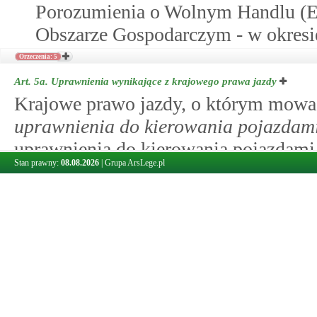
Porozumienia o Wolnym Handlu (E
Obszarze Gospodarczym - w okresie
Orzeczenia: 5
Art. 5a.
Uprawnienia wynikające z krajowego prawa jazdy
Krajowe prawo jazdy, o którym mow
uprawnienia do kierowania pojazdam
uprawnienia do kierowania pojazdami 
Stan prawny:
08.08.2026
|
Grupa ArsLege.pl
zakresie określonym w tym prawie ja
stroną jest Rzeczpospolita Polska.
Art. 5b.
Tymczasowe elektroniczne prawo jazdy
1. Tymczasowe elektroniczne prawo ja
kierowania motorowerem, pojazdem s
określonym odpowiednio w prawie jaz