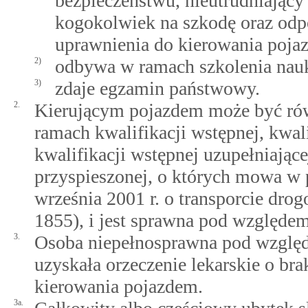
bezpieczeństwu, nieutrudniający
kogokolwiek na szkodę oraz odp
uprawnienia do kierowania poja
2)
odbywa w ramach szkolenia nauk
3)
zdaje egzamin państwowy.
2.
Kierującym pojazdem może być rów
ramach kwalifikacji wstępnej, kwali
kwalifikacji wstępnej uzupełniające
przyspieszonej, o których mowa w p
września 2001 r. o transporcie dro
1855), i jest sprawna pod względe
3.
Osoba niepełnosprawna pod względ
uzyskała orzeczenie lekarskie o b
kierowania pojazdem.
3a.