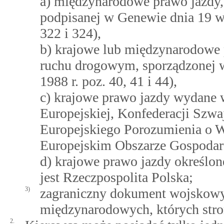
a) międzynarodowe prawo jazdy
podpisanej w Genewie dnia 19 wrz
322 i 324),
b) krajowe lub międzynarodowe 
ruchu drogowym, sporządzonej w 
1988 r. poz. 40, 41 i 44),
c) krajowe prawo jazdy wydane
Europejskiej, Konfederacji Szwa
Europejskiego Porozumienia o 
Europejskim Obszarze Gospoda
d) krajowe prawo jazdy określo
jest Rzeczpospolita Polska;
3)
zagraniczny dokument wojskow
międzynarodowych, których stron
2.