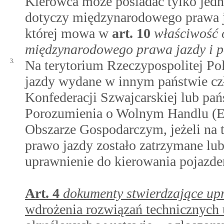
Kierowca może posiadać tylko jedn
dotyczy międzynarodowego prawa j
której mowa w
art.
10
właściwość 
międzynarodowego prawa jazdy i 
3.
Na terytorium Rzeczypospolitej Pol
jazdy wydane w innym państwie cz
Konfederacji Szwajcarskiej lub pa
Porozumienia o Wolnym Handlu (E
Obszarze Gospodarczym, jeżeli na 
prawo jazdy zostało zatrzymane lub
uprawnienie do kierowania pojazd
Art.
4
dokumenty stwierdzające up
wdrożenia rozwiązań technicznych 