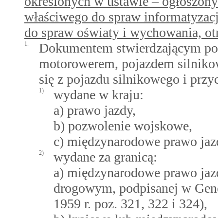
określonych w ustawie – ogłoszon
właściwego do spraw informatyzac
do spraw oświaty i wychowania, ot
1.
Dokumentem stwierdzającym pos
motorowerem, pojazdem silniko
się z pojazdu silnikowego i przy
1)
wydane w kraju:
a) prawo jazdy,
b) pozwolenie wojskowe,
c) międzynarodowe prawo jaz
2)
wydane za granicą:
a) międzynarodowe prawo jaz
drogowym, podpisanej w Genew
1959 r. poz. 321, 322 i 324),