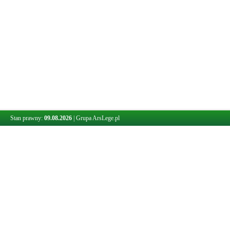
Stan prawny:
09.08.2026
|
Grupa ArsLege.pl