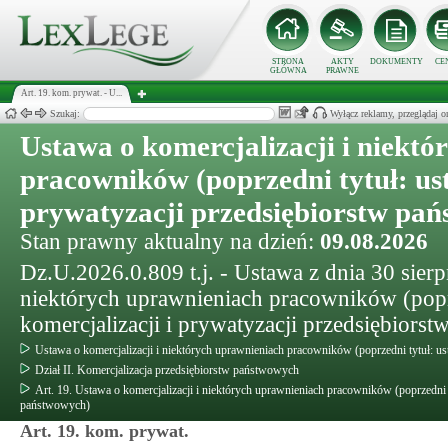
STRONA
AKTY
DOKUMENTY
CE
GŁÓWNA
PRAWNE
Art. 19. kom. prywat. - U...
Szukaj:
Wyłącz reklamy, przeglądaj
Ustawa o komercjalizacji i niekt
pracowników (poprzedni tytuł: ust
prywatyzacji przedsiębiorstw pa
Stan prawny aktualny na dzień:
09.08.2026
Dz.U.2026.0.809 t.j. - Ustawa z dnia 30 sierpn
niektórych uprawnieniach pracowników (poprz
komercjalizacji i prywatyzacji przedsiębiors
Ustawa o komercjalizacji i niektórych uprawnieniach pracowników (poprzedni tytuł: us
Dział II. Komercjalizacja przedsiębiorstw państwowych
Art. 19. Ustawa o komercjalizacji i niektórych uprawnieniach pracowników (poprzedni t
państwowych)
Art. 19. kom. prywat.