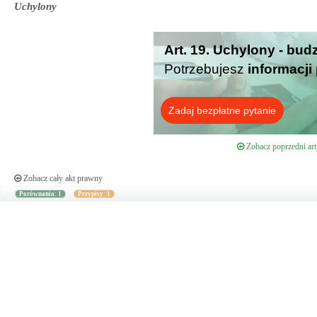
Uchylony
Art. 19. Uchylony - bud
Potrzebujesz
informacji
Zadaj bezpłatne pytanie
Zobacz poprzedni art
Zobacz cały akt prawny
Porównania: 1
Przypisy: 1