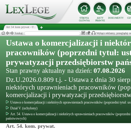
STRONA
AKTY
DOKUMENTY
CE
GŁÓWNA
PRAWNE
Art. 54. kom. prywat. - U...
Szukaj:
Wyłącz reklamy, przeglądaj
Ustawa o komercjalizacji i niekt
pracowników (poprzedni tytuł: ust
prywatyzacji przedsiębiorstw pa
Stan prawny aktualny na dzień:
07.08.2026
Dz.U.2026.0.809 t.j. - Ustawa z dnia 30 sierpn
niektórych uprawnieniach pracowników (poprz
komercjalizacji i prywatyzacji przedsiębiors
Ustawa o komercjalizacji i niektórych uprawnieniach pracowników (poprzedni tytuł: us
Dział V. (uchylony)
Art. 54. Ustawa o komercjalizacji i niektórych uprawnieniach pracowników (poprzedni t
państwowych)
Art. 54. kom. prywat.