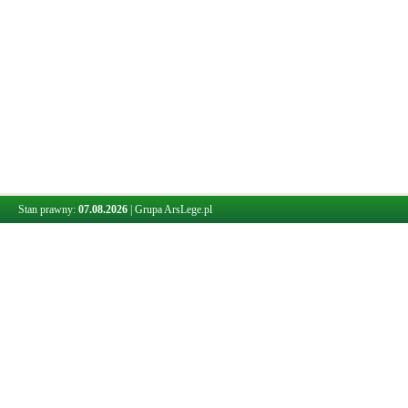
Stan prawny:
07.08.2026
|
Grupa ArsLege.pl