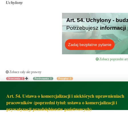
Uchylony
Art. 54. Uchylony - bud
Potrzebujesz
informacji
Zadaj bezpłatne pytanie
Zobacz poprzedni art
Zobacz cały akt prawny
Orzeczenia: 1
Porównania: 1
Przypisy: 1
Art. 54. Ustawa o komercjalizacji i niektórych uprawnieniach
pracowników (poprzedni tytuł: ustawa o komercjalizacji i
prywatyzacji przedsiębiorstw państwowych)