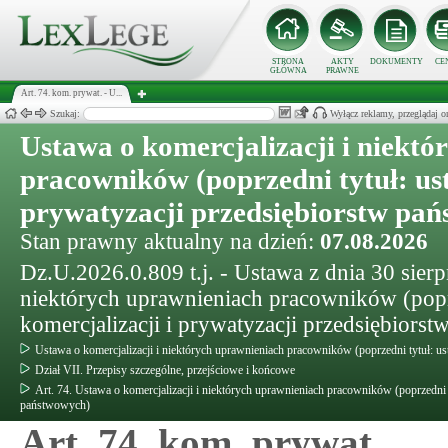
STRONA
AKTY
DOKUMENTY
CE
GŁÓWNA
PRAWNE
Art. 74. kom. prywat. - U...
Szukaj:
Wyłącz reklamy, przeglądaj
Ustawa o komercjalizacji i niekt
pracowników (poprzedni tytuł: ust
prywatyzacji przedsiębiorstw pa
Stan prawny aktualny na dzień:
07.08.2026
Dz.U.2026.0.809 t.j. - Ustawa z dnia 30 sierpn
niektórych uprawnieniach pracowników (poprz
komercjalizacji i prywatyzacji przedsiębiors
Ustawa o komercjalizacji i niektórych uprawnieniach pracowników (poprzedni tytuł: us
Dział VII. Przepisy szczególne, przejściowe i końcowe
Art. 74. Ustawa o komercjalizacji i niektórych uprawnieniach pracowników (poprzedni t
państwowych)
Art. 74. kom. prywat.