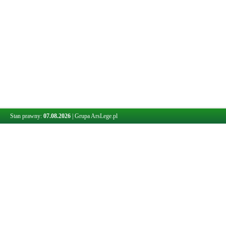
Stan prawny:
07.08.2026
|
Grupa ArsLege.pl