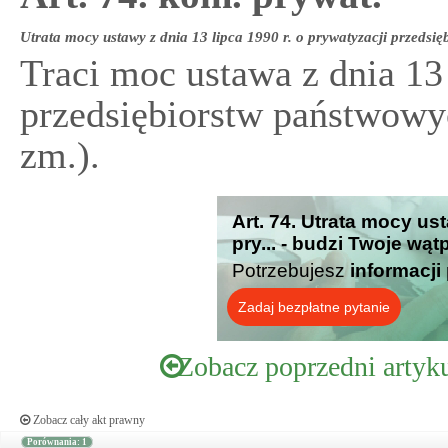
Utrata mocy ustawy z dnia 13 lipca 1990 r. o prywatyzacji przedsi
Traci moc ustawa z dnia 13 
przedsiębiorstw państwowyc
zm.).
Art. 74. Utrata mocy ust
pry... - budzi Twoje wąt
Potrzebujesz
informacji
Zadaj bezpłatne pytanie
Zobacz poprzedni artyk
Zobacz cały akt prawny
Porównania: 1