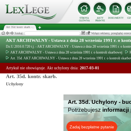
STRONA
AKTY
DOKUMENTY
CE
GŁÓWNA
PRAWNE
Art. 35d. kontr. skarb. -...
Szukaj:
Wyłącz reklamy, przeglądaj orz
AKT ARCHIWALNY - Ustawa z dnia 28 września 1991 r. o kontr
Dz.U.2016.0.720 t.j. - AKT ARCHIWALNY - Ustawa z dnia 28 września 1991 r. o kontro
AKT ARCHIWALNY - Ustawa z dnia 28 września 1991 r. o kontroli skarbowej
Art. 35d. AKT ARCHIWALNY - Ustawa z dnia 28 września 1991 r. o kontroli skarbo
Artykuł nie obowiązuje. Akt uchylony dnia:
2017-03-01
Art. 35d. kontr. skarb.
Uchylony
Art. 35d. Uchylony - bu
Potrzebujesz
informacji
Zadaj bezpłatne pytanie