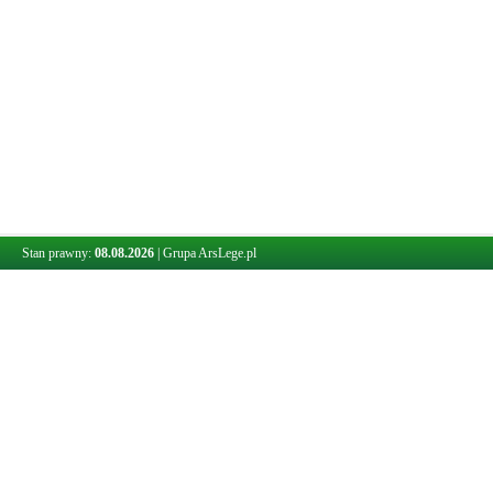
Stan prawny:
08.08.2026
|
Grupa ArsLege.pl