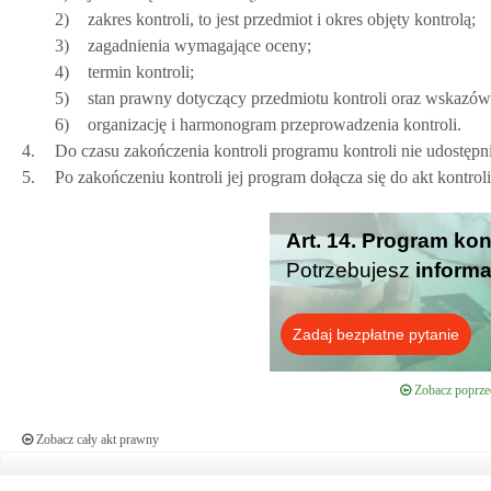
2)
zakres kontroli, to jest przedmiot i okres objęty kontrolą;
3)
zagadnienia wymagające oceny;
4)
termin kontroli;
5)
stan prawny dotyczący przedmiotu kontroli oraz wskazówk
6)
organizację i harmonogram przeprowadzenia kontroli.
4.
Do czasu zakończenia kontroli programu kontroli nie udostępni
5.
Po zakończeniu kontroli jej program dołącza się do akt kontroli
Art. 14. Program kon
Potrzebujesz
informa
Zadaj bezpłatne pytanie
Zobacz poprzed
Zobacz cały akt prawny