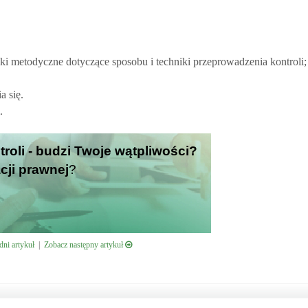
i metodyczne dotyczące sposobu i techniki przeprowadzenia kontroli;
a się.
.
troli - budzi Twoje wątpliwości?
cji prawnej
?
ni artykuł
|
Zobacz następny artykuł