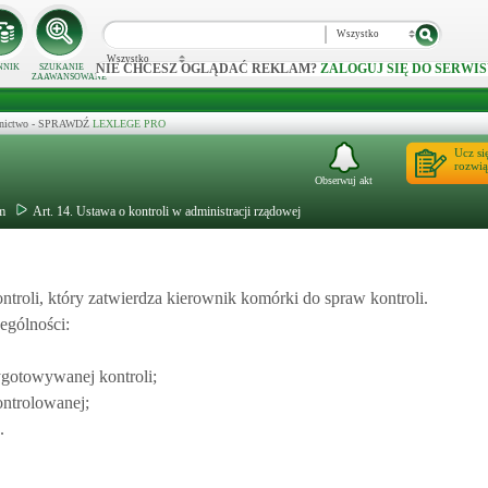
Wszystko
Wszystko
NIE CHCESZ OGLĄDAĆ REKLAM?
ZALOGUJ SIĘ DO SERWIS
NNIK
SZUKANIE
ZAAWANSOWANE
ecznictwo - SPRAWDŹ
LEXLEGE PRO
Ucz si
rozwią
Obserwuj akt
m
Art. 14. Ustawa o kontroli w administracji rządowej
troli, który zatwierdza kierownik komórki do spraw kontroli.
ególności:
zygotowywanej kontroli;
ontrolowanej;
.