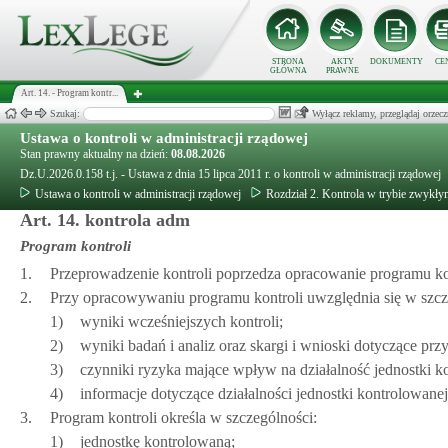
STRONA
AKTY
DOKUMENTY
CE
GŁÓWNA
PRAWNE
Art. 14. - Program kontr...
Szukaj:
Wyłącz reklamy, przeglądaj orz
Ustawa o kontroli w administracji rządowej
Stan prawny aktualny na dzień:
08.08.2026
Dz.U.2026.0.158 t.j. - Ustawa z dnia 15 lipca 2011 r. o kontroli w administracji rządowej
Ustawa o kontroli w administracji rządowej
Rozdział 2. Kontrola w trybie zwykły
Art. 14. kontrola adm
Program kontroli
1.
Przeprowadzenie kontroli poprzedza opracowanie programu kon
2.
Przy opracowywaniu programu kontroli uwzględnia się w szcz
1)
wyniki wcześniejszych kontroli;
2)
wyniki badań i analiz oraz skargi i wnioski dotyczące pr
3)
czynniki ryzyka mające wpływ na działalność jednostki k
4)
informacje dotyczące działalności jednostki kontrolowanej
3.
Program kontroli określa w szczególności:
1)
jednostkę kontrolowaną;