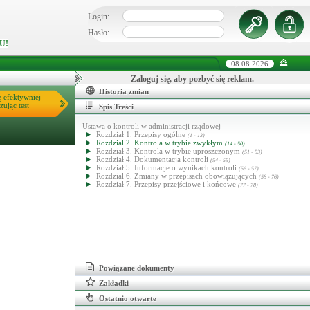
Login:
Hasło:
U!
08.08.2026
Zaloguj się, aby pozbyć się reklam.
Historia zmian
ę efektywniej
zując test
Spis Treści
Ustawa o kontroli w administracji rządowej
Rozdział 1. Przepisy ogólne
(1 - 13)
Rozdział 2. Kontrola w trybie zwykłym
(14 - 50)
Rozdział 3. Kontrola w trybie uproszczonym
(51 - 53)
Rozdział 4. Dokumentacja kontroli
(54 - 55)
Rozdział 5. Informacje o wynikach kontroli
(56 - 57)
Rozdział 6. Zmiany w przepisach obowiązujących
(58 - 76)
Rozdział 7. Przepisy przejściowe i końcowe
(77 - 78)
Powiązane dokumenty
Zakładki
Ostatnio otwarte