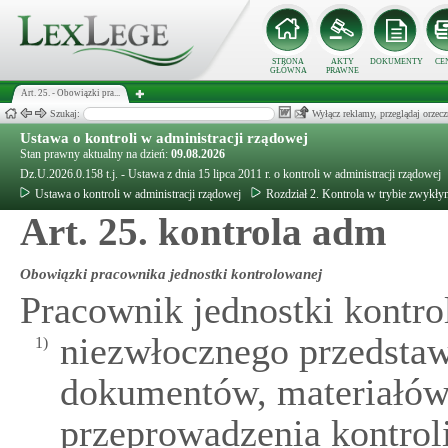
STRONA
AKTY
DOKUMENTY
CE
GŁÓWNA
PRAWNE
Art. 25. - Obowiązki pra...
Szukaj:
Wyłącz reklamy, przeglądaj orz
Ustawa o kontroli w administracji rządowej
Stan prawny aktualny na dzień:
09.08.2026
Dz.U.2026.0.158 t.j. - Ustawa z dnia 15 lipca 2011 r. o kontroli w administracji rządowej
Ustawa o kontroli w administracji rządowej
Rozdział 2. Kontrola w trybie zwykły
Art. 25. kontrola adm
Obowiązki pracownika jednostki kontrolowanej
Pracownik jednostki kontr
niezwłocznego przedstawi
1)
dokumentów, materiałów 
przeprowadzenia kontroli