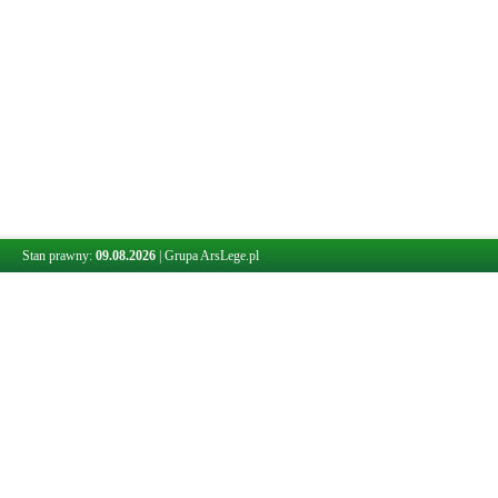
Stan prawny:
09.08.2026
|
Grupa ArsLege.pl