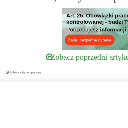
Art. 25. Obowiązki prac
kontrolowanej - budzi 
Potrzebujesz
informacji
Zadaj bezpłatne pytanie
Zobacz poprzedni artyk
Zobacz cały akt prawny