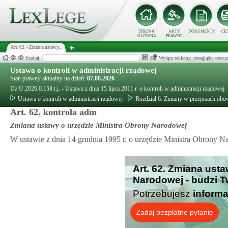
STRONA
AKTY
DOKUMENTY
CE
GŁÓWNA
PRAWNE
Art. 62. - Zmiana ustawy...
Szukaj:
Wyłącz reklamy, przeglądaj orz
Ustawa o kontroli w administracji rządowej
Stan prawny aktualny na dzień:
07.08.2026
Dz.U.2026.0.158 t.j. - Ustawa z dnia 15 lipca 2011 r. o kontroli w administracji rządowej
Ustawa o kontroli w administracji rządowej
Rozdział 6. Zmiany w przepisach obo
Art. 62. kontrola adm
Zmiana ustawy o urzędzie Ministra Obrony Narodowej
W ustawie z dnia 14 grudnia 1995 r. o urzędzie Ministra Obrony Na
Art. 62. Zmiana ust
Narodowej - budzi T
Potrzebujesz
informa
Zadaj bezpłatne pytanie