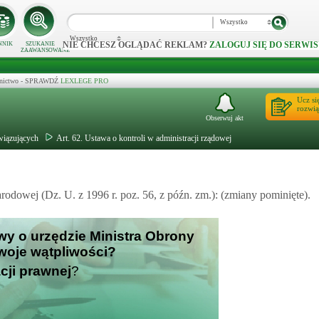
Wszystko
Wszystko
NIE CHCESZ OGLĄDAĆ REKLAM?
ZALOGUJ SIĘ DO SERWIS
NNIK
SZUKANIE
ZAAWANSOWANE
ecznictwo - SPRAWDŹ
LEXLEGE PRO
Ucz si
rozwią
Obserwuj akt
wiązujących
Art. 62. Ustawa o kontroli w administracji rządowej
rodowej (Dz. U. z 1996 r. poz. 56, z późn. zm.): (zmiany pominięte).
awy o urzędzie Ministra Obrony
woje wątpliwości?
cji prawnej
?