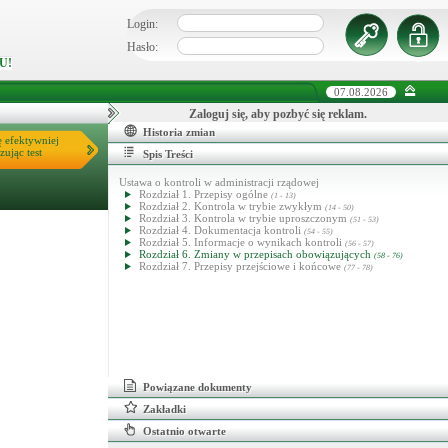
Login:
Hasło:
U!
07.08.2026
Zaloguj się, aby pozbyć się reklam.
Historia zmian
ę efektywniej
zując test
Spis Treści
Ustawa o kontroli w administracji rządowej
Rozdział 1. Przepisy ogólne
(1 - 13)
Rozdział 2. Kontrola w trybie zwykłym
(14 - 50)
Rozdział 3. Kontrola w trybie uproszczonym
(51 - 53)
Rozdział 4. Dokumentacja kontroli
(54 - 55)
Rozdział 5. Informacje o wynikach kontroli
(56 - 57)
Rozdział 6. Zmiany w przepisach obowiązujących
(58 - 76)
Rozdział 7. Przepisy przejściowe i końcowe
(77 - 78)
Powiązane dokumenty
Zakładki
Ostatnio otwarte