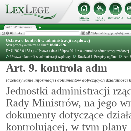
STRONA
AKTY
DOKUMENTY
CE
GŁÓWNA
PRAWNE
Art. 9. - Przekazywanie ...
Szukaj:
Wyłącz reklamy, przeglądaj orz
Ustawa o kontroli w administracji rządowej
Stan prawny aktualny na dzień:
06.08.2026
Dz.U.2026.0.158 t.j. - Ustawa z dnia 15 lipca 2011 r. o kontroli w administracji rządowej
Ustawa o kontroli w administracji rządowej
Rozdział 1. Przepisy ogólne
Art. 
Art. 9. kontrola adm
Przekazywanie informacji i dokumentów dotyczących działalności k
Jednostki administracji rz
Rady Ministrów, na jego wn
dokumenty dotyczące działa
kontrolującej, w tym plany 