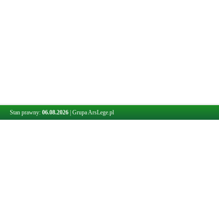
Stan prawny:
06.08.2026
|
Grupa ArsLege.pl