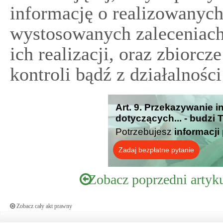
informację o realizowanych
wystosowanych zaleceniach
ich realizacji, oraz zbiorc
kontroli bądź z działalności
Art. 9. Przekazywanie 
dotyczących... - budzi 
Potrzebujesz
informacji
Zadaj bezpłatne pytanie
Zobacz poprzedni artyk
Zobacz cały akt prawny