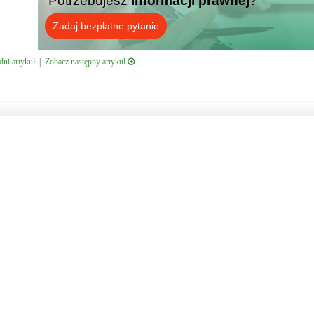
Potrzebujesz
informacji prawnej
?
Zadaj bezpłatne pytanie
ni artykuł
|
Zobacz następny artykuł