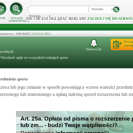
Wszystko
Wszystko
NIE CHCESZ OGLĄDAĆ REKLAM?
ZALOGUJ SIĘ DO SERWIS
NNIK
SZUKANIE
ZAAWANSOWANE
 orzecznictwo - SPRAWDŹ
LEXLEGE PRO
Ucz si
rozwią
Obserwuj akt
 cywilnych
. Wysokość opłat we wszystkich rodzajach spraw
zedmiotu sporu
ztwa lub jego zmianie w sposób powodujący wzrost wartości przedmio
erzonego lub zmienionego a opłatą należną sprzed rozszerzenia lub z
Art. 25a. Opłata od pisma o rozszerzeni
lub zm... - budzi Twoje wątpliwości?