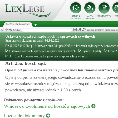
STRONA
AKTY
DOKUMENTY
CE
GŁÓWNA
PRAWNE
Art. 25a. - Opłata od pi...
Szukaj:
Wyłącz reklamy, przeglądaj
Ustawa o kosztach sądowych w sprawach cywilnych
Stan prawny aktualny na dzień:
08.08.2026
Dz.U.2025.0.1228 t.j. - Ustawa z dnia 28 lipca 2005 r. o kosztach sądowych w sprawach
Ustawa o kosztach sądowych w sprawach cywilnych
Tytuł II. Opłaty
Dział 2
Art. 25a. Ustawa o kosztach sądowych w sprawach cywilnych
Art. 25a. koszt. sąd.
Opłata od pisma o rozszerzenie powództwa lub zmianie wartości pr
Opłatę od pisma zawierającego oświadczenie o rozszerzeniu powód
się w wysokości różnicy między opłatą należną od powództwa rozsz
powództwa, nie niższej jednak niż 30 złotych.
Dokumenty powiązane z artykułem:
Wniosek o zwolnienie od kosztów sądowych
Pozostałe dokumenty