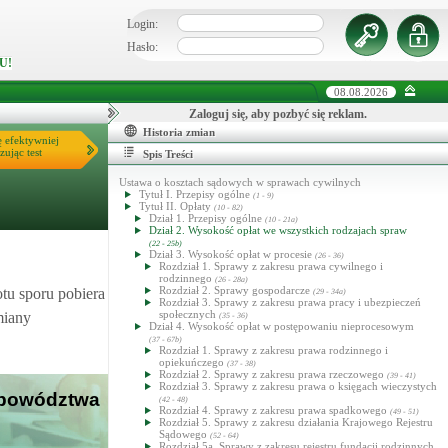
Login:
Hasło:
U!
08.08.2026
Zaloguj się, aby pozbyć się reklam.
Historia zmian
ę efektywniej
zując test
Spis Treści
Ustawa o kosztach sądowych w sprawach cywilnych
Tytuł I. Przepisy ogólne
(1 - 9)
Tytuł II. Opłaty
(10 - 82)
Dział 1. Przepisy ogólne
(10 - 21a)
Dział 2. Wysokość opłat we wszystkich rodzajach spraw
(22 - 25b)
Dział 3. Wysokość opłat w procesie
(26 - 36)
Rozdział 1. Sprawy z zakresu prawa cywilnego i
rodzinnego
(26 - 28a)
Rozdział 2. Sprawy gospodarcze
tu sporu pobiera
(29 - 34a)
Rozdział 3. Sprawy z zakresu prawa pracy i ubezpieczeń
społecznych
miany
(35 - 36)
Dział 4. Wysokość opłat w postępowaniu nieprocesowym
(37 - 67b)
Rozdział 1. Sprawy z zakresu prawa rodzinnego i
opiekuńczego
(37 - 38)
Rozdział 2. Sprawy z zakresu prawa rzeczowego
(39 - 41)
Rozdział 3. Sprawy z zakresu prawa o księgach wieczystych
e powództwa
(42 - 48)
Rozdział 4. Sprawy z zakresu prawa spadkowego
(49 - 51)
Rozdział 5. Sprawy z zakresu działania Krajowego Rejestru
Sądowego
(52 - 64)
Rozdział 5a. Sprawy z zakresu rejestru fundacji rodzinnych