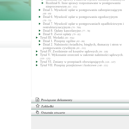
Rozdział 6. Inne sprawy rozpoznawane w postępowaniu
nieprocesowym
(65 - 151)
Dział 5. Wysokość opłat w postępowaniu zabezpieczającym
(68 - 69)
Dział 6. Wysokość opłat w postępowaniu egzekucyjnym
(70 - 73)
Dział 7. Wysokość opłat w postępowaniach upadłościowym i
restrukturyzacyjnym
(74 - 76b)
Dział 8. Opłaty kancelaryjne
(77 - 78)
Dział 9. Zwrot opłaty
(79 - 82)
Tytuł III. Wydatki
(83 - 93a)
Dział 1. Przepisy ogólne
(83 - 84)
Dział 2. Należności świadków, biegłych, tłumaczy i stron w
postępowaniu cywilnym
(85 - 151)
Tytuł IV. Zwolnienie od kosztów sądowych
(94 - 118)
Tytuł V. Wykonanie orzeczeń w zakresie należności sądowych.
(119 - 125)
Tytuł VI. Zmiany w przepisach obowiązujących
(126 - 147)
Tytuł VII. Przepisy przejściowe i końcowe
(148 - 151)
Powiązane dokumenty
Zakładki
Ostatnio otwarte