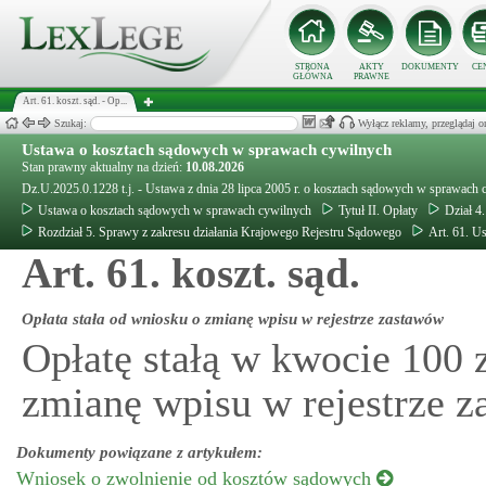
STRONA
AKTY
DOKUMENTY
CE
GŁÓWNA
PRAWNE
Art. 61. koszt. sąd. - Op...
Szukaj:
Wyłącz reklamy, przeglądaj
Ustawa o kosztach sądowych w sprawach cywilnych
Stan prawny aktualny na dzień:
10.08.2026
Dz.U.2025.0.1228 t.j. - Ustawa z dnia 28 lipca 2005 r. o kosztach sądowych w sprawach
Ustawa o kosztach sądowych w sprawach cywilnych
Tytuł II. Opłaty
Dział 4
Rozdział 5. Sprawy z zakresu działania Krajowego Rejestru Sądowego
Art. 61. U
Art. 61. koszt. sąd.
Opłata stała od wniosku o zmianę wpisu w rejestrze zastawów
Opłatę stałą w kwocie 100 
zmianę wpisu w rejestrze z
Dokumenty powiązane z artykułem:
Wniosek o zwolnienie od kosztów sądowych