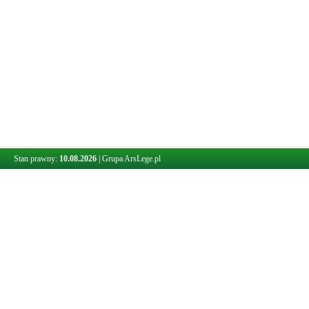
Stan prawny:
10.08.2026
|
Grupa ArsLege.pl