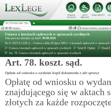
STRONA
AKTY
DOKUMENTY
CE
GŁÓWNA
PRAWNE
Art. 78. koszt. sąd. - Op...
Szukaj:
Wyłącz reklamy, przeglądaj
Ustawa o kosztach sądowych w sprawach cywilnych
Stan prawny aktualny na dzień:
09.08.2026
Dz.U.2025.0.1228 t.j. - Ustawa z dnia 28 lipca 2005 r. o kosztach sądowych w sprawach
Ustawa o kosztach sądowych w sprawach cywilnych
Tytuł II. Opłaty
Dział 8
Art. 78. Ustawa o kosztach sądowych w sprawach cywilnych
Art. 78. koszt. sąd.
Opłata od wniosku o wydanie kopii dokumentu z akt sprawy
Opłatę od wniosku o wydan
znajdującego się w aktach 
złotych za każde rozpoczęte