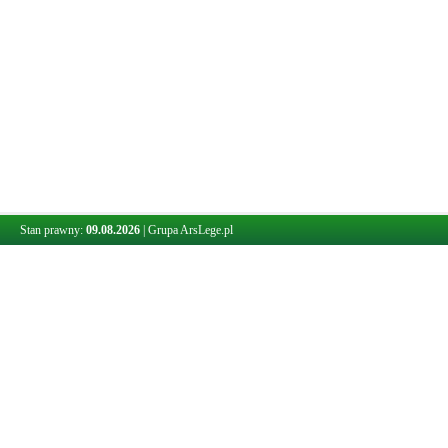
Stan prawny:
09.08.2026
|
Grupa ArsLege.pl