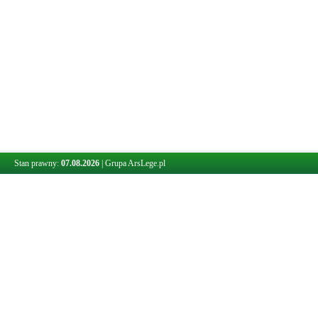
Stan prawny:
07.08.2026
|
Grupa ArsLege.pl