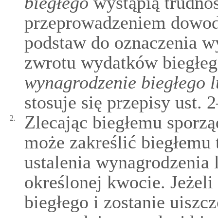
biegłego
wystąpią trudno
przeprowadzeniem dowodu 
podstaw do oznaczenia w
zwrotu wydatków biegłeg
wynagrodzenie biegłego l
stosuje się przepisy ust. 2
Zlecając biegłemu sporzą
2.
może zakreślić biegłemu 
ustalenia wynagrodzenia
określonej kwocie. Jeżeli
biegłego i zostanie uiszc