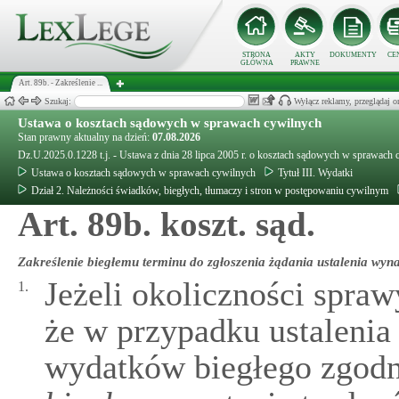
STRONA
AKTY
DOKUMENTY
CE
GŁÓWNA
PRAWNE
Art. 89b. - Zakreślenie ...
Szukaj:
Wyłącz reklamy, przeglądaj
Ustawa o kosztach sądowych w sprawach cywilnych
Stan prawny aktualny na dzień:
07.08.2026
Dz.U.2025.0.1228 t.j. - Ustawa z dnia 28 lipca 2005 r. o kosztach sądowych w sprawach
Ustawa o kosztach sądowych w sprawach cywilnych
Tytuł III. Wydatki
Dział 2. Należności świadków, biegłych, tłumaczy i stron w postępowaniu cywilnym
Art. 89b. koszt. sąd.
Zakreślenie biegłemu terminu do zgłoszenia żądania ustalenia wy
Jeżeli okoliczności spra
1.
że w przypadku ustalenia
wydatków biegłego zgodn