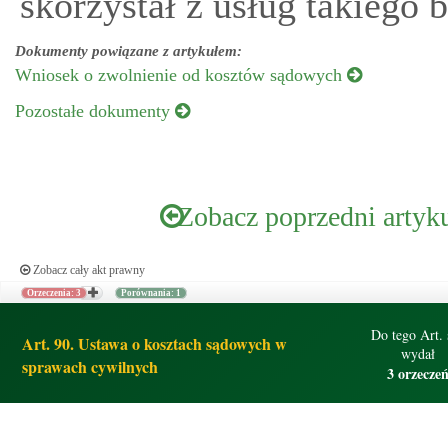
skorzystał z usług takiego 
Dokumenty powiązane z artykułem:
Wniosek o zwolnienie od kosztów sądowych
Pozostałe dokumenty
Zobacz poprzedni artyk
Zobacz cały akt prawny
Orzeczenia: 3
Porównania: 1
Do tego Art. 
Art. 90. Ustawa o kosztach sądowych w
wydał
sprawach cywilnych
3 orzecze