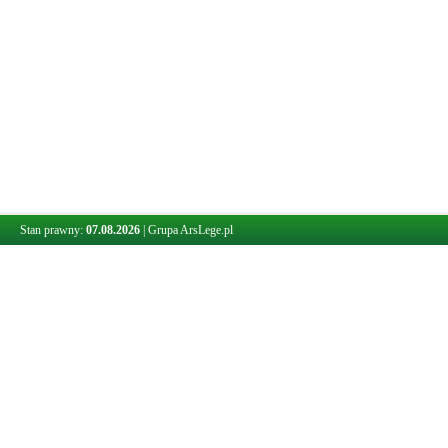
Stan prawny:
07.08.2026
|
Grupa ArsLege.pl