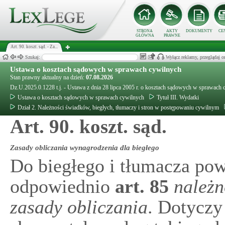
STRONA
AKTY
DOKUMENTY
CE
GŁÓWNA
PRAWNE
Art. 90. koszt. sąd. - Za...
Szukaj:
Wyłącz reklamy, przeglądaj
Ustawa o kosztach sądowych w sprawach cywilnych
Stan prawny aktualny na dzień:
07.08.2026
Dz.U.2025.0.1228 t.j. - Ustawa z dnia 28 lipca 2005 r. o kosztach sądowych w sprawach
Ustawa o kosztach sądowych w sprawach cywilnych
Tytuł III. Wydatki
Dział 2. Należności świadków, biegłych, tłumaczy i stron w postępowaniu cywilnym
Art. 90. koszt. sąd.
Zasady obliczania wynagrodzenia dla biegłego
Do biegłego i tłumacza pow
odpowiednio
art.
85
należn
zasady obliczania
. Dotyczy