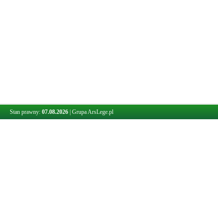
Stan prawny:
07.08.2026
|
Grupa ArsLege.pl