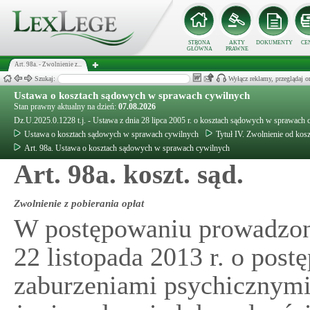
STRONA
AKTY
DOKUMENTY
CE
GŁÓWNA
PRAWNE
Art. 98a. - Zwolnienie z...
Szukaj:
Wyłącz reklamy, przeglądaj
Ustawa o kosztach sądowych w sprawach cywilnych
Stan prawny aktualny na dzień:
07.08.2026
Dz.U.2025.0.1228 t.j. - Ustawa z dnia 28 lipca 2005 r. o kosztach sądowych w sprawach
Ustawa o kosztach sądowych w sprawach cywilnych
Tytuł IV. Zwolnienie od ko
Art. 98a. Ustawa o kosztach sądowych w sprawach cywilnych
Art. 98a. koszt. sąd.
Zwolnienie z pobierania opłat
W postępowaniu prowadzon
22 listopada 2013 r. o pos
zaburzeniami psychicznymi