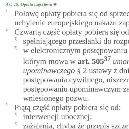
Art. 19.
Opłata częściowa
1.
Połowę opłaty pobiera się od sprz
uchylenie europejskiego nakazu zap
2.
Czwartą część opłaty pobiera się o
1)
spełniającego przesłanki do ro
2)
w elektronicznym postępowaniu
37
którym mowa w
art.
505
umor
upominawczego
§ 2 ustawy z dn
postępowania cywilnego, uiszcz
postępowaniu upominawczym zali
wniesionego pozwu.
3.
Piątą część opłaty pobiera się od:
1)
interwencji ubocznej;
2)
zażalenia, chyba że przepis szcz