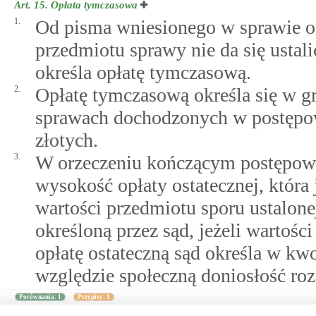
Art. 15.
Opłata tymczasowa
1.
Od pisma wniesionego w sprawie o 
przedmiotu sprawy nie da się ustal
określa opłatę tymczasową.
2.
Opłatę tymczasową określa się w gr
sprawach dochodzonych w postępo
złotych.
3.
W orzeczeniu kończącym postępowan
wysokość opłaty ostatecznej, która 
wartości przedmiotu sporu ustalone
określoną przez sąd, jeżeli wartośc
opłatę ostateczną sąd określa w kwo
względzie społeczną doniosłość rozs
Porównania: 1
Przypisy: 1