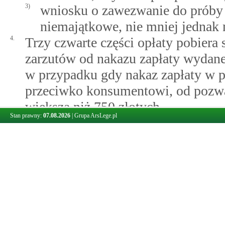
3)
wniosku o zawezwanie do próby
niemajątkowe, nie mniej jednak 
4.
Trzy czwarte części opłaty pobiera
zarzutów od nakazu zapłaty wyda
w przypadku gdy nakaz zapłaty w
przeciwko konsumentowi, od pozwa
większą niż 750 złotych.
Stan prawny:
07.08.2026
|
Grupa ArsLege.pl
Porównania: 1
Art. 20.
Minimalna wysokość opłaty częściowej
1.
Opłata, o której mowa w
art.
19
op
30 złotych.
2.
Jeżeli opłata ta ma być pobrana prz
odpowiednią część opłaty tymczasow