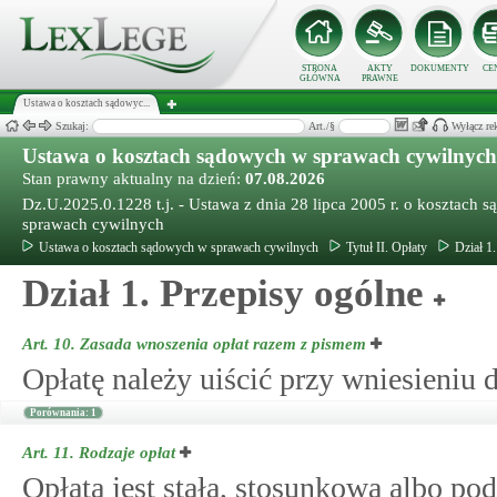
STRONA
AKTY
DOKUMENTY
CE
GŁÓWNA
PRAWNE
Ustawa o kosztach sądowyc...
Szukaj:
Art./§
Wyłącz re
Ustawa o kosztach sądowych w sprawach cywilnych
Stan prawny aktualny na dzień:
07.08.2026
Dz.U.2025.0.1228 t.j. - Ustawa z dnia 28 lipca 2005 r. o kosztach
sprawach cywilnych
Ustawa o kosztach sądowych w sprawach cywilnych
Tytuł II. Opłaty
Dział 1
Dział 1. Przepisy ogólne
Art. 10.
Zasada wnoszenia opłat razem z pismem
Opłatę należy uiścić przy wniesieniu 
Porównania: 1
Art. 11.
Rodzaje opłat
Opłata jest stała, stosunkowa albo po