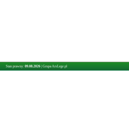
Stan prawny:
09.08.2026
|
Grupa ArsLege.pl