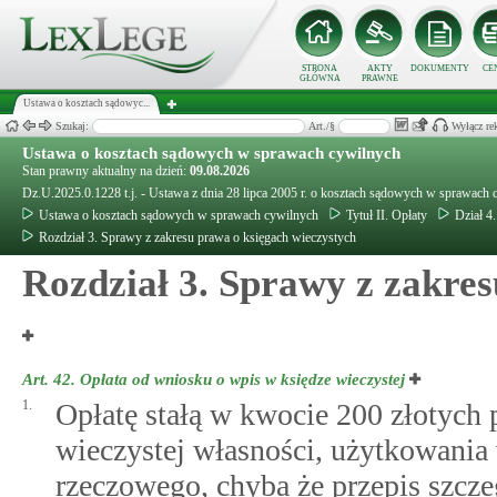
STRONA
AKTY
DOKUMENTY
CE
GŁÓWNA
PRAWNE
Ustawa o kosztach sądowyc...
Szukaj:
Art./§
Wyłącz re
Ustawa o kosztach sądowych w sprawach cywilnych
Stan prawny aktualny na dzień:
09.08.2026
Dz.U.2025.0.1228 t.j. - Ustawa z dnia 28 lipca 2005 r. o kosztach sądowych w sprawach
Ustawa o kosztach sądowych w sprawach cywilnych
Tytuł II. Opłaty
Dział 4
Rozdział 3. Sprawy z zakresu prawa o księgach wieczystych
Rozdział 3. Sprawy z zakres
Art. 42.
Opłata od wniosku o wpis w księdze wieczystej
1.
Opłatę stałą w kwocie 200 złotych 
wieczystej własności, użytkowania
rzeczowego, chyba że przepis szcze