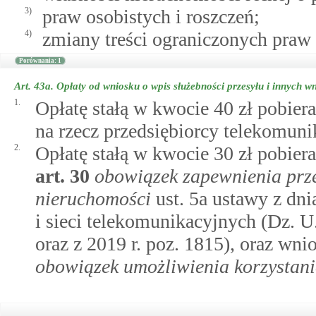
3)
praw osobistych i roszczeń;
4)
zmiany treści ograniczonych praw
Porównania: 1
Art. 43a.
Opłaty od wniosku o wpis służebności przesyłu i innych w
1.
Opłatę stałą w kwocie 40 zł pobier
na rzecz przedsiębiorcy telekomuni
2.
Opłatę stałą w kwocie 30 zł pobie
art.
30
obowiązek zapewnienia prz
nieruchomości
ust. 5a ustawy z dni
i sieci telekomunikacyjnych (Dz. U.
oraz z 2019 r. poz. 1815), oraz w
obowiązek umożliwienia korzystani