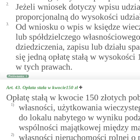
2.
Jeżeli wniosek dotyczy wpisu udział
proporcjonalną do wysokości udział
3.
Od wniosku o wpis w księdze wiecz
lub spółdzielczego własnościowego
dziedziczenia, zapisu lub działu sp
się jedną opłatę stałą w wysokości 
w tych prawach.
Porównania: 1
Art. 43.
Opłata stała w kwocie150 zł
Opłatę stałą w kwocie 150 złotych pob
1)
własności, użytkowania wieczyste
do lokalu nabytego w wyniku podz
wspólności majątkowej między m
2)
własności nieruchomości rolnej o 