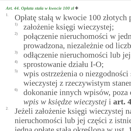
Art. 44.
Opłata stała w kwocie 100 zł
1.
Opłatę stałą w kwocie 100 złotych 
1)
założenie księgi wieczystej;
2)
połączenie nieruchomości w jedne
prowadzona, niezależnie od licz
3)
odłączenie nieruchomości lub jej
4)
sprostowanie działu I-O;
5)
wpis ostrzeżenia o niezgodnośc
wieczystej z rzeczywistym sta
6)
dokonanie innych wpisów, poza
wpis w księdze wieczystej
i
art.
2.
Jeżeli założenie księgi wieczystej
nieruchomości lub jej części z istni
jedną opłatę stałą określoną w ust. 