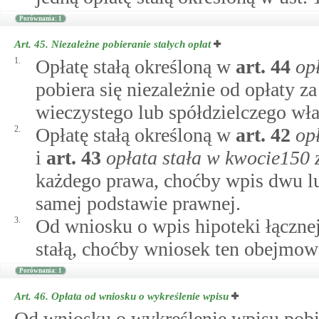
Porównania: 1
Art. 45.
Niezależne pobieranie stałych opłat
1.
Opłatę stałą określoną w
art.
44
op
pobiera się niezależnie od opłaty 
wieczystego lub spółdzielczego wł
2.
Opłatę stałą określoną w
art.
42
op
i
art.
43
opłata stała w kwocie150 
każdego prawa, choćby wpis dwu lu
samej podstawie prawnej.
3.
Od wniosku o wpis hipoteki łącznej 
stałą, choćby wniosek ten obejmowa
Porównania: 1
Art. 46.
Opłata od wniosku o wykreślenie wpisu
Od wniosku o wykreślenie wpisu pobie