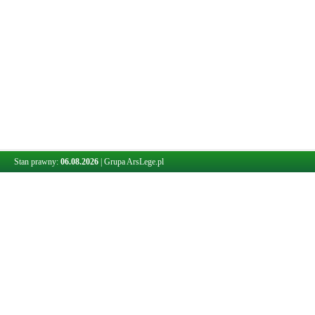
Stan prawny:
06.08.2026
|
Grupa ArsLege.pl