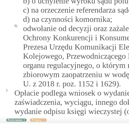
b) o uchylenie wyroku sądu pol
c) na orzeczenie referendarza są
d) na czynności komornika;
9)
odwołanie od decyzji oraz zażal
Ochrony Konkurencji i Konsumen
Prezesa Urzędu Komunikacji Elek
Kolejowego, Przewodniczącego K
organu regulacyjnego, o którym 
zbiorowym zaopatrzeniu w wodę
U. z 2018 r. poz. 1152 i 1629).
3.
Opłacie podlega wniosek o wydanie
zaświadczenia, wyciągu, innego do
wydanie odpisu księgi wieczystej (o
Porównania: 1
Przypisy: 1