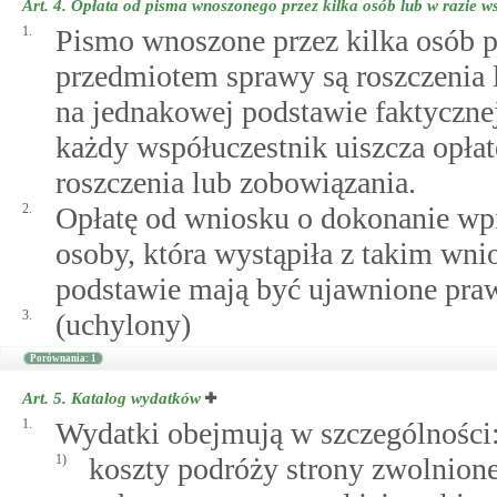
Art. 4.
Opłata od pisma wnoszonego przez kilka osób lub w razie w
1.
Pismo wnoszone przez kilka osób po
przedmiotem sprawy są roszczenia l
na jednakowej podstawie faktycznej
każdy współuczestnik uiszcza opłat
roszczenia lub zobowiązania.
2.
Opłatę od wniosku o dokonanie wpi
osoby, która wystąpiła z takim wni
podstawie mają być ujawnione praw
3.
(uchylony)
Porównania: 1
Art. 5.
Katalog wydatków
1.
Wydatki obejmują w szczególności
1)
koszty podróży strony zwolnion