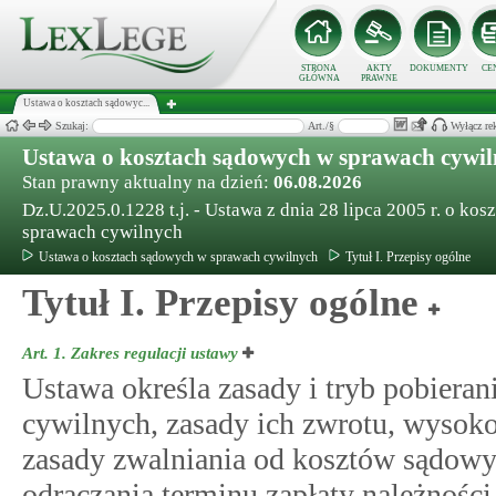
STRONA
AKTY
DOKUMENTY
CE
GŁÓWNA
PRAWNE
Ustawa o kosztach sądowyc...
Szukaj:
Art./§
Wyłącz re
Ustawa o kosztach sądowych w sprawach cywi
Stan prawny aktualny na dzień:
06.08.2026
Dz.U.2025.0.1228 t.j. - Ustawa z dnia 28 lipca 2005 r. o ko
sprawach cywilnych
Ustawa o kosztach sądowych w sprawach cywilnych
Tytuł I. Przepisy ogólne
Tytuł I. Przepisy ogólne
Art. 1.
Zakres regulacji ustawy
Ustawa określa zasady i tryb pobier
cywilnych, zasady ich zwrotu, wysok
zasady zwalniania od kosztów sądowyc
odraczania terminu zapłaty należnośc