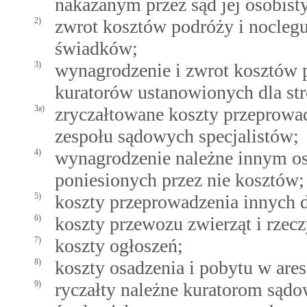
nakazanym przez sąd jej osobis
2)
zwrot kosztów podróży i nocleg
świadków;
3)
wynagrodzenie i zwrot kosztów p
kuratorów ustanowionych dla str
3a)
zryczałtowane koszty przeprowa
zespołu sądowych specjalistów;
4)
wynagrodzenie należne innym os
poniesionych przez nie kosztów;
5)
koszty przeprowadzenia innych
6)
koszty przewozu zwierząt i rzec
7)
koszty ogłoszeń;
8)
koszty osadzenia i pobytu w ares
9)
ryczałty należne kuratorom są