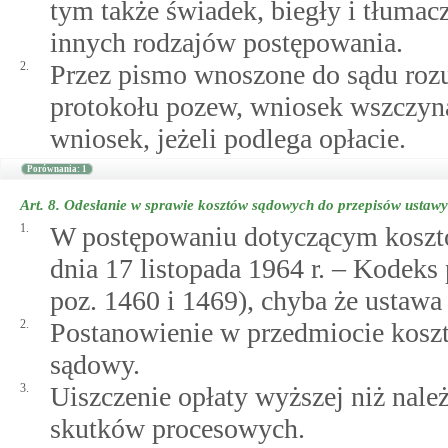
tym także świadek, biegły i tłumac
innych rodzajów postępowania.
2.
Przez pismo wnoszone do sądu rozu
protokołu pozew, wniosek wszczyna
wniosek, jeżeli podlega opłacie.
Porównania: 1
Art. 8.
Odesłanie w sprawie kosztów sądowych do przepisów ustawy
1.
W postępowaniu dotyczącym kosztó
dnia 17 listopada 1964 r. – Kodeks
poz. 1460 i 1469), chyba że ustawa 
2.
Postanowienie w przedmiocie kosz
sądowy.
3.
Uiszczenie opłaty wyższej niż nale
skutków procesowych.