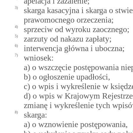
apelacja i zażalenie;
3)
skarga kasacyjna i skarga o stw
prawomocnego orzeczenia;
4)
sprzeciw od wyroku zaocznego;
5)
zarzuty od nakazu zapłaty;
6)
interwencja główna i uboczna;
7)
wniosek:
a) o wszczęcie postępowania ni
b) o ogłoszenie upadłości,
c) o wpis i wykreślenie w księdz
d) o wpis w Krajowym Rejestrze
zmianę i wykreślenie tych wpis
8)
skarga:
a) o wznowienie postępowania,