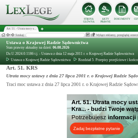
STRONA
AKTY
DOKUMENTY
CE
GŁÓWNA
PRAWNE
Art. 51. - Utrata mocy u...
Szukaj:
Wyłącz reklamy, przeglądaj orz
Ustawa o Krajowej Radzie Sądownictwa
Stan prawny aktualny na dzień:
06.08.2026
Dz.U.2024.0.1186 t.j. - Ustawa z dnia 12 maja 2011 r. o Krajowej Radzie Sądownictwa
Ustawa o Krajowej Radzie Sądownictwa
Rozdział 5. Przepisy przejściowe i końc
Art. 51. KRS
Utrata mocy ustawy z dnia 27 lipca 2001 r. o Krajowej Radzie Sąd
Traci moc ustawa z dnia 27 lipca 2001 r. o Krajowej Radzie Sądown
Art. 51. Utrata mocy ust
Kra... - budzi Twoje wą
Potrzebujesz
informacji
Zadaj bezpłatne pytanie