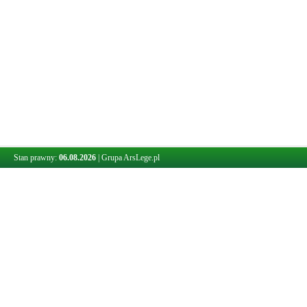
Stan prawny:
06.08.2026
|
Grupa ArsLege.pl