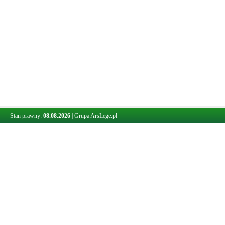
Stan prawny:
08.08.2026
|
Grupa ArsLege.pl