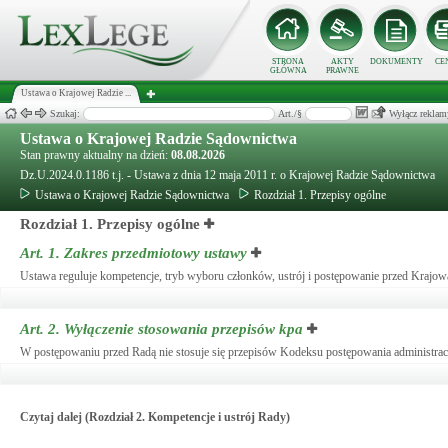
STRONA
AKTY
DOKUMENTY
CE
GŁÓWNA
PRAWNE
Ustawa o Krajowej Radzie ...
Szukaj:
Art./§
Wyłącz reklam
Ustawa o Krajowej Radzie Sądownictwa
Stan prawny aktualny na dzień:
08.08.2026
Dz.U.2024.0.1186 t.j. - Ustawa z dnia 12 maja 2011 r. o Krajowej Radzie Sądownictwa
Ustawa o Krajowej Radzie Sądownictwa
Rozdział 1. Przepisy ogólne
Rozdział 1. Przepisy ogólne
Art. 1.
Zakres przedmiotowy ustawy
Ustawa reguluje kompetencje, tryb wyboru członków, ustrój i postępowanie przed Krajo
Art. 2.
Wyłączenie stosowania przepisów kpa
W postępowaniu przed Radą nie stosuje się przepisów Kodeksu postępowania administrac
Czytaj dalej (Rozdział 2. Kompetencje i ustrój Rady)