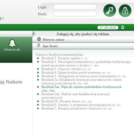
Login:
Hasło:
U!
07.08.2026
Zaloguj się, aby pozbyć się reklam.
Historia zmian
Spis Treści
Obserwuj akt
Ustawa o kredycie konsumenckim
Rozdział 1. Przepisy ogólne
(1 - 6)
Rozdział 2. Obowiązki kredytodawcy i pośrednika kredytowego
przed zawarciem umowy o kredyt
(7 - 28a)
Rozdział 3. Umowa o kredyt
(29 - 47)
Rozdział 4. Spłata kredytu przed terminem
(48 - 52)
Rozdział 5. Odstąpienie od umowy przez konsumenta
(53 - 59)
Rozdział 5a. Działalność instytucji pożyczkowych i rejestr
sję Nadzoru
instytucji pożyczkowych
(59a - 59d)
Rozdział 5aa. Wpis do rejestru pośredników kredytowych
(59da - 59de)
Rozdział 5ab. Nadzór nad działalnością instytucji
pożyczkowych
Rozdział 5b. Przepisy karne
(59e - 59i)
Rozdział 6. Zmiany w przepisach obowiązujących
(60 - 65)
Rozdział 7. Przepisy przejściowe i końcowe
(66 - 68)