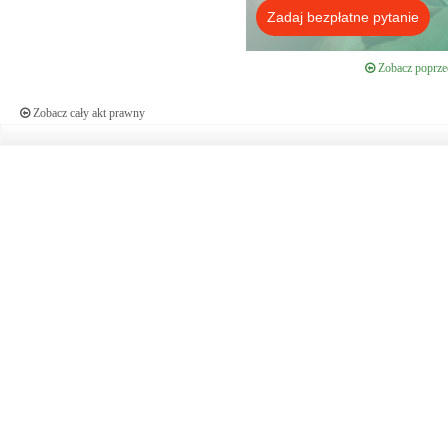
Zadaj bezpłatne pytanie
Zobacz poprzed
Zobacz cały akt prawny