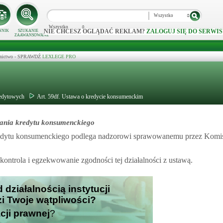
Wszystko
Wszystko
NIE CHCESZ OGLĄDAĆ REKLAM?
ZALOGUJ SIĘ DO SERWIS
NNIK
SZUKANIE
ZAAWANSOWANE
ecznictwo - SPRAWDŹ
LEXLEGE PRO
redytowych
Art. 59df. Ustawa o kredycie konsumenckim
elania kredytu konsumenckiego
 kredytu konsumenckiego podlega nadzorowi sprawowanemu przez Komi
kontrola i egzekwowanie zgodności tej działalności z ustawą.
 działalnością instytucji
zi Twoje wątpliwości?
cji prawnej
?