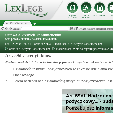
STRONA
AKTY
DOKUMENTY
CE
GŁÓWNA
PRAWNE
Art. 59df. - Nadzór nad ...
Szukaj:
Wyłącz reklamy, przeglądaj orz
Ustawa o kredycie konsumenckim
Stan prawny aktualny na dzień:
07.08.2026
Dz.U.2025.0.1362 t.j. - Ustawa z dnia 12 maja 2011 r. o kredycie konsumenckim
Ustawa o kredycie konsumenckim
Rozdział 5aa. Wpis do rejestru pośredników k
Art. 59df. kredyt. kons.
Nadzór nad działalnością instytucji pożyczkowych w zakresie udzi
1.
Działalność instytucji pożyczkowych w zakresie udzielania
Finansowego.
2.
Celem nadzoru nad działalnością instytucji pożyczkowych jest 
Art. 59df. Nadzór nad
pożyczkowy... - bud
Potrzebujesz
informa