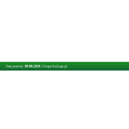
Stan prawny:
09.08.2026
|
Grupa ArsLege.pl