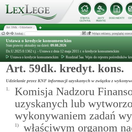
STRONA
AKTY
DOKUMENTY
CE
GŁÓWNA
PRAWNE
Art. 59dk. - Udzielanie ...
Szukaj:
Wyłącz reklamy, przeglądaj orz
Ustawa o kredycie konsumenckim
Stan prawny aktualny na dzień:
09.08.2026
Dz.U.2025.0.1362 t.j. - Ustawa z dnia 12 maja 2011 r. o kredycie konsumenckim
Ustawa o kredycie konsumenckim
Rozdział 5aa. Wpis do rejestru pośredników k
Art. 59dk. kredyt. kons.
Udzielanie przez KNF informacji uzyskanych w związku z wykony
Komisja Nadzoru Finanso
1.
uzyskanych lub wytworz
wykonywaniem zadań wyn
właściwym organom na
1)