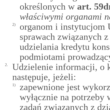
określonych w
art.
59
właściwymi organami n
organom i instytucjom 
2)
sprawach związanych z 
udzielania kredytu kon
podmiotami prowadzący
Udzielenie informacji, o 
2.
następuje, jeżeli:
zapewnione jest wykorz
1)
wyłącznie na potrzeby
zadań związanych z dzia