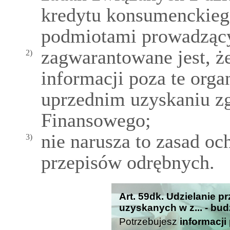
kredytu konsumenckieg
podmiotami prowadzący
zagwarantowane jest, ż
2)
informacji poza te orga
uprzednim uzyskaniu z
Finansowego;
nie narusza to zasad oc
3)
przepisów odrębnych.
Art. 59dk. Udzielanie p
uzyskanych w z... - bud
Potrzebujesz
informacji