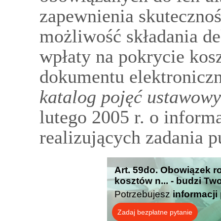
zapewnienia skuteczno
możliwość składania de
wpłaty na pokrycie kos
dokumentu elektronicz
katalog pojęć ustawow
lutego 2005 r. o inform
realizujących zadania p
Art. 59do. Obowiązek r
kosztów n... - budzi Tw
Potrzebujesz
informacji
Zadaj bezpłatne pytanie