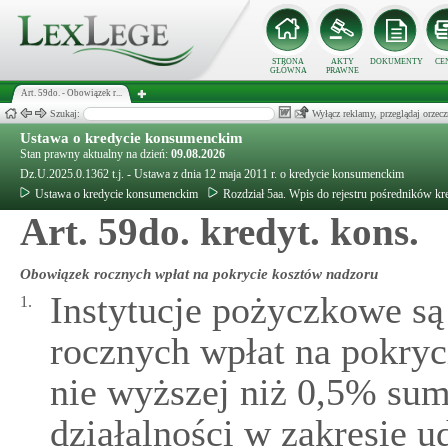
STRONA
AKTY
DOKUMENTY
CE
GŁÓWNA
PRAWNE
Art. 59do. - Obowiązek r...
Szukaj:
Wyłącz reklamy, przeglądaj orz
Ustawa o kredycie konsumenckim
Stan prawny aktualny na dzień:
09.08.2026
Dz.U.2025.0.1362 t.j. - Ustawa z dnia 12 maja 2011 r. o kredycie konsumenckim
Ustawa o kredycie konsumenckim
Rozdział 5aa. Wpis do rejestru pośredników k
Art. 59do. kredyt. kons.
Obowiązek rocznych wpłat na pokrycie kosztów nadzoru
Instytucje pożyczkowe s
1.
rocznych wpłat na pokry
nie wyższej niż 0,5% su
działalności w zakresie u