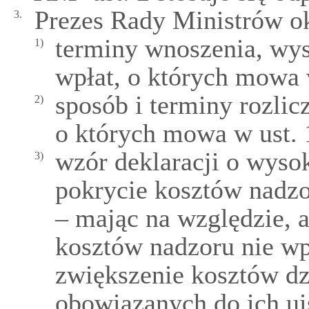
Prezes Rady Ministrów ok
3.
terminy wnoszenia, wys
1)
wpłat, o których mowa w
sposób i terminy rozlicz
2)
o których mowa w ust. 
wzór deklaracji o wysok
3)
pokrycie kosztów nadz
– mając na względzie, 
kosztów nadzoru nie wp
zwiększenie kosztów dz
obowiązanych do ich ui