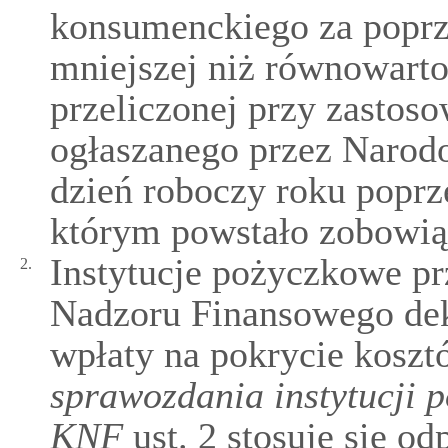
konsumenckiego za poprze
mniejszej niż równowarto
przeliczonej przy zastos
ogłaszanego przez Narodo
dzień roboczy roku poprz
którym powstało zobowią
Instytucje pożyczkowe p
2.
Nadzoru Finansowego dek
wpłaty na pokrycie koszt
sprawozdania instytucji
KNF
ust. 2 stosuje się o