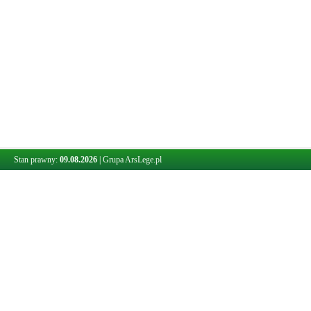
Stan prawny:
09.08.2026
|
Grupa ArsLege.pl