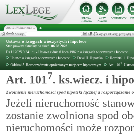
STRONA
AKTY
DOKUMENTY
CE
GŁÓWNA
PRAWNE
Art. 101[7]. ks.wiecz. i ...
Szukaj:
Wyłącz reklamy, przeglądaj
Ustawa o księgach wieczystych i hipotece
Stan prawny aktualny na dzień:
06.08.2026
Dz.U.2025.0.341 t.j. - Ustawa z dnia 6 lipca 1982 r. o księgach wieczystych i hipotece
Ustawa o księgach wieczystych i hipotece
Dział II. Hipoteka
Rozdział 1. Hipo
7
Oddział 5. Rozporządzanie opróżnionym miejscem hipotecznym
Art. 101
. Ustawa
7
Art. 101
. ks.wiecz. i hip
Zwolnienie nieruchomości spod hipoteki łącznej a rozporządzanie
Jeżeli nieruchomość stanow
zostanie zwolniona spod obc
nieruchomości może rozpo