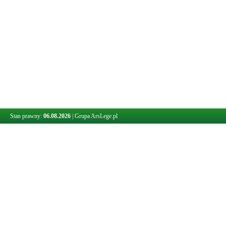
Stan prawny:
06.08.2026
|
Grupa ArsLege.pl