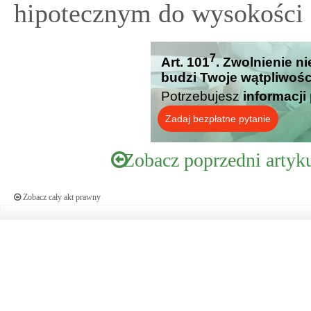
hipotecznym do wysokości 
7
Art. 101
. Zwolnienie ni
budzi Twoje wątpliwośc
Potrzebujesz
informacji
Zadaj bezpłatne pytanie
Zobacz poprzedni artyk
Zobacz cały akt prawny