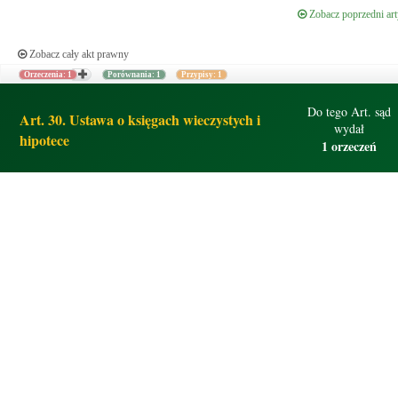
Zobacz poprzedni art
Zobacz cały akt prawny
Orzeczenia: 1
Porównania: 1
Przypisy: 1
Do tego Art. sąd
Art. 30. Ustawa o księgach wieczystych i
wydał
hipotece
1 orzeczeń