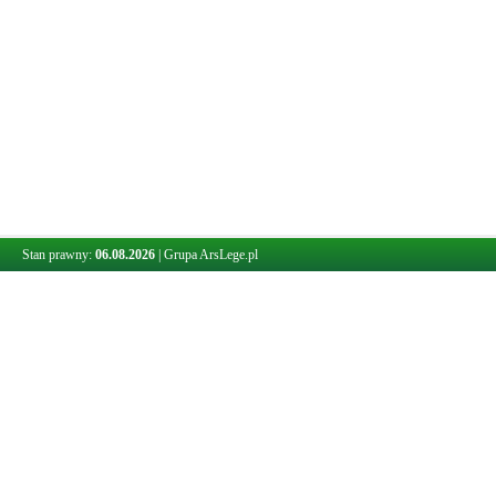
Stan prawny:
06.08.2026
|
Grupa ArsLege.pl