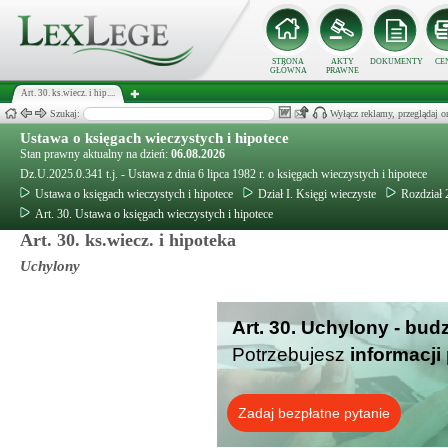
STRONA
AKTY
DOKUMENTY
CE
GŁÓWNA
PRAWNE
Art. 30. ks.wiecz. i hip....
Szukaj:
Wyłącz reklamy, przeglądaj
Ustawa o księgach wieczystych i hipotece
Stan prawny aktualny na dzień:
06.08.2026
Dz.U.2025.0.341 t.j. - Ustawa z dnia 6 lipca 1982 r. o księgach wieczystych i hipotece
Ustawa o księgach wieczystych i hipotece
Dział I. Księgi wieczyste
Rozdział 
Art. 30. Ustawa o księgach wieczystych i hipotece
Art. 30. ks.wiecz. i hipoteka
Uchylony
Art. 30. Uchylony - bud
Potrzebujesz
informacji
Zadaj bezpłatne pytanie