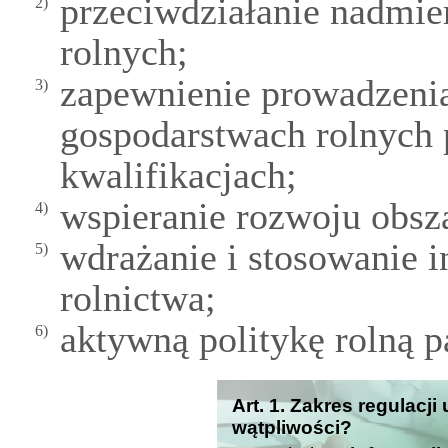
przeciwdziałanie nadmie
2)
rolnych;
zapewnienie prowadzenia 
3)
gospodarstwach rolnych 
kwalifikacjach;
wspieranie rozwoju obsz
4)
wdrażanie i stosowanie 
5)
rolnictwa;
aktywną politykę rolną p
6)
Art. 1. Zakres regulacji
wątpliwości?