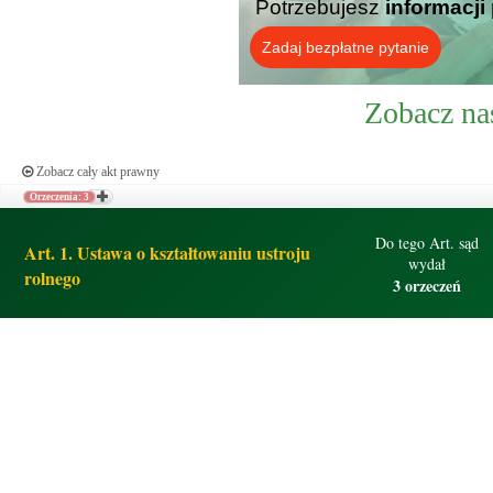
Potrzebujesz
informacji
Zadaj bezpłatne pytanie
Zobacz na
Zobacz cały akt prawny
Orzeczenia: 3
Do tego Art. sąd
Art. 1. Ustawa o kształtowaniu ustroju
wydał
rolnego
3 orzeczeń