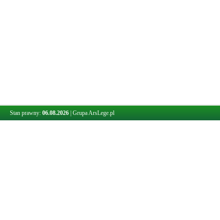
Stan prawny:
06.08.2026
|
Grupa ArsLege.pl