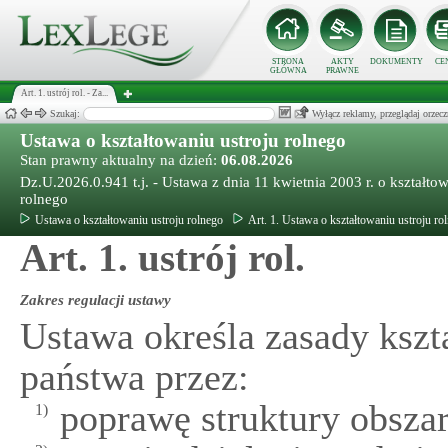
STRONA
AKTY
DOKUMENTY
CE
GŁÓWNA
PRAWNE
Art. 1. ustrój rol. - Za...
Szukaj:
Wyłącz reklamy, przeglądaj orz
Ustawa o kształtowaniu ustroju rolnego
Stan prawny aktualny na dzień:
06.08.2026
Dz.U.2026.0.941 t.j. - Ustawa z dnia 11 kwietnia 2003 r. o kształtow
rolnego
Ustawa o kształtowaniu ustroju rolnego
Art. 1. Ustawa o kształtowaniu ustroju ro
Art. 1. ustrój rol.
Zakres regulacji ustawy
Ustawa określa zasady kszt
państwa przez:
poprawę struktury obsza
1)