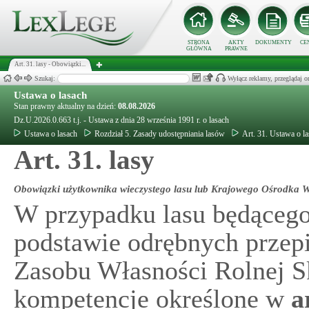
STRONA
AKTY
DOKUMENTY
CE
GŁÓWNA
PRAWNE
Art. 31. lasy - Obowiązki...
Szukaj:
Wyłącz reklamy, przeglądaj
Ustawa o lasach
Stan prawny aktualny na dzień:
08.08.2026
Dz.U.2026.0.663 t.j. - Ustawa z dnia 28 września 1991 r. o lasach
Ustawa o lasach
Rozdział 5. Zasady udostępniania lasów
Art. 31. Ustawa o l
Art. 31. lasy
Obowiązki użytkownika wieczystego lasu lub Krajowego Ośrodka W
W przypadku lasu będąceg
podstawie odrębnych przep
Zasobu Własności Rolnej S
kompetencje określone w
a