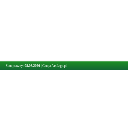
Stan prawny:
08.08.2026
|
Grupa ArsLege.pl