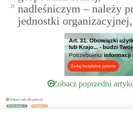
nadleśniczym – należy p
2)
jednostki organizacyjnej
Art. 31. Obowiązki uży
lub Krajo... - budzi Two
Potrzebujesz
informacji
Zadaj bezpłatne pytanie
Zobacz poprzedni artyk
Zobacz cały akt prawny
Porównania: 1
Przypisy: 2