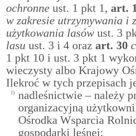
ochronne
ust. 1 pkt 1,
art.
w zakresie utrzymywania i 
użytkowania lasów
ust. 3 pk
lasu
ust. 3 i 4 oraz
art.
30
c
1 pkt 10 i ust. 3 pkt 1 wy
wieczysty albo Krajowy Oś
Ilekroć w tych przepisach 
nadleśnictwie – należy p
1)
organizacyjną użytkowni
Ośrodka Wsparcia Rolni
gospodarki leśnej;