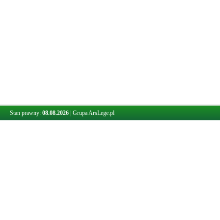
Stan prawny:
08.08.2026
|
Grupa ArsLege.pl