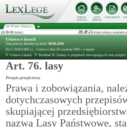
STRONA
AKTY
DOKUMENTY
CE
GŁÓWNA
PRAWNE
Art. 76. lasy - Przepis p...
Szukaj:
Wyłącz reklamy, przeglądaj
Ustawa o lasach
Stan prawny aktualny na dzień:
08.08.2026
Dz.U.2026.0.663 t.j. - Ustawa z dnia 28 września 1991 r. o lasach
Ustawa o lasach
Rozdział 10. Zmiany w przepisach obowiązujących oraz przepisy
Art. 76. lasy
Przepis przejściowy
Prawa i zobowiązania, nale
dotychczasowych przepisów
skupiającej przedsiębiors
nazwą Lasy Państwowe, sta