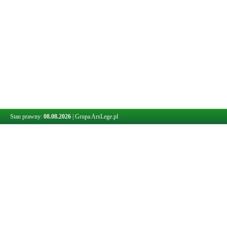
Stan prawny:
08.08.2026
|
Grupa ArsLege.pl