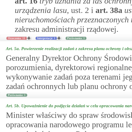
art.
16
tryb uznania za las ochronn
urządzenia lasu
, ust. 2 i
art.
38a
us
nieruchomościach przeznaczonych 
zakresu administracji rządowej.
Orzeczenia: 11
Interpretacje: 1
Porównania: 1
Art. 5a.
Powierzenie realizacji zadań z zakresu planu ochrony i ob
Generalny Dyrektor Ochrony Środowi
porozumienia, dyrektorowi regionaln
wykonywanie zadań poza terenami jego
zadań ochronnych lub planu ochrony 
Porównania: 1
Art. 5b.
Upoważnienie do podjęcia działań w celu opracowania n
Minister właściwy do spraw środowisk
opracowania narodowego programu leś