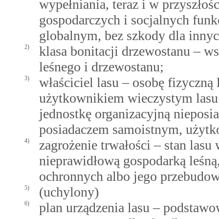
wypełniania, teraz i w przyszło
gospodarczych i socjalnych fun
globalnym, bez szkody dla inny
2)
klasa bonitacji drzewostanu – w
leśnego i drzewostanu;
3)
właściciel lasu – osobę fizyczną
użytkownikiem wieczystym lasu 
jednostkę organizacyjną nieposi
posiadaczem samoistnym, użytko
4)
zagrożenie trwałości – stan la
nieprawidłową gospodarką leśną
ochronnych albo jego przebudo
5)
(uchylony)
6)
plan urządzenia lasu – podstaw