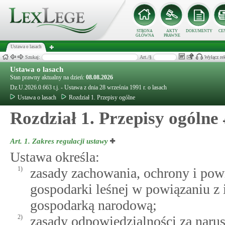
STRONA
AKTY
DOKUMENTY
CE
GŁÓWNA
PRAWNE
Ustawa o lasach
Szukaj:
Art./§
Wyłącz re
Ustawa o lasach
Stan prawny aktualny na dzień:
08.08.2026
Dz.U.2026.0.663 t.j. - Ustawa z dnia 28 września 1991 r. o lasach
Ustawa o lasach
Rozdział 1. Przepisy ogólne
Rozdział 1. Przepisy ogólne
Art. 1.
Zakres regulacji ustawy
Ustawa określa:
1)
zasady zachowania, ochrony i pow
gospodarki leśnej w powiązaniu z
gospodarką narodową;
2)
zasady odpowiedzialności za narus