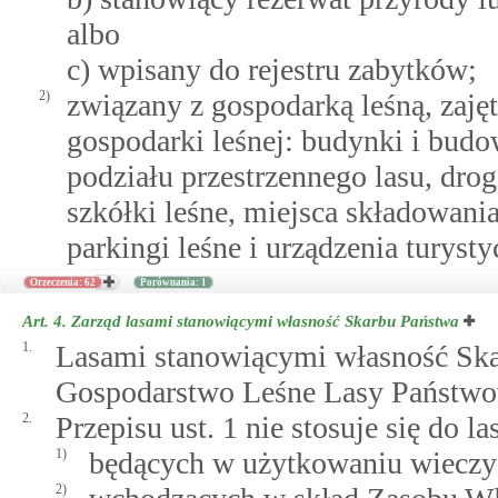
albo
c) wpisany do rejestru zabytków;
2)
związany z gospodarką leśną, zaj
gospodarki leśnej: budynki i budo
podziału przestrzennego lasu, drog
szkółki leśne, miejsca składowani
parkingi leśne i urządzenia turysty
Orzeczenia: 62
Porównania: 1
Art. 4.
Zarząd lasami stanowiącymi własność Skarbu Państwa
1.
Lasami stanowiącymi własność Sk
Gospodarstwo Leśne Lasy Państwo
2.
Przepisu ust. 1 nie stosuje się do l
1)
będących w użytkowaniu wiecz
2)