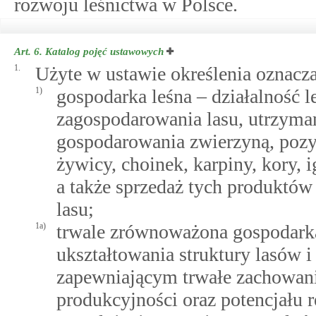
rozwoju leśnictwa w Polsce.
Art. 6.
Katalog pojęć ustawowych
1.
Użyte w ustawie określenia oznacza
1)
gospodarka leśna – działalność l
zagospodarowania lasu, utrzyman
gospodarowania zwierzyną, pozy
żywicy, choinek, karpiny, kory, 
a także sprzedaż tych produktów
lasu;
1a)
trwale zrównoważona gospodarka 
ukształtowania struktury lasów i
zapewniającym trwałe zachowani
produkcyjności oraz potencjału 