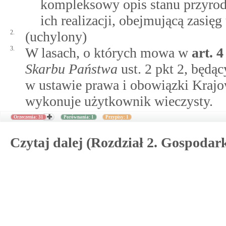
kompleksowy opis stanu przyrody
ich realizacji, obejmującą zasięg
2.
(uchylony)
3.
W lasach, o których mowa w
art.
4
Skarbu Państwa
ust. 2 pkt 2, będą
w ustawie prawa i obowiązki Kraj
wykonuje użytkownik wieczysty.
Orzeczenia: 31
Porównania: 1
Przypisy: 1
Czytaj dalej (Rozdział 2. Gospodark