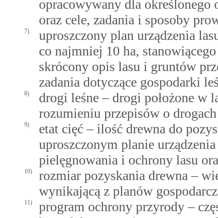
opracowywany dla określonego ob
oraz cele, zadania i sposoby pro
7)
uproszczony plan urządzenia las
co najmniej 10 ha, stanowiącego
skrócony opis lasu i gruntów pr
zadania dotyczące gospodarki leś
8)
drogi leśne – drogi położone w 
rozumieniu przepisów o drogach
9)
etat cięć – ilość drewna do pozy
uproszczonym planie urządzenia 
pielęgnowania i ochrony lasu ora
10)
rozmiar pozyskania drewna – wi
wynikającą z planów gospodarc
11)
program ochrony przyrody – częś