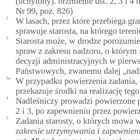
(uchylony). brzmienie ust. 2, 3 i 4
Nr 99, poz. 826)
2.
W lasach, przez które przebiega gr
sprawuje starosta, na którego tereni
3.
Starosta może, w drodze porozumie
spraw z zakresu nadzoru, o którym
decyzji administracyjnych w pierws
Państwowych, zwanemu dalej „nad
3a.
W przypadku powierzenia zadania, o
przekazuje środki na realizację tego
4.
Nadleśniczy prowadzi powierzone p
2 i 3, po zapewnieniu przez powier
5.
Zadania starosty, o których mowa 
zakresie utrzymywania i zapewnien