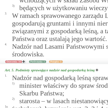
wchodzących w skład Zasobu Wł
3)
będących w użytkowaniu wieczy
3.
W ramach sprawowanego zarządu L
gospodarują gruntami i innymi ni
związanymi z gospodarką leśną, a 
Państwa oraz ustalają jego wartość.
4.
Nadzór nad Lasami Państwowymi s
środowiska.
Orzeczenia: 34
Porównania: 1
Przypisy: 1
Art. 5.
Podmioty sprawujące nadzór nad gospodarką leśną
1.
Nadzór nad gospodarką leśną spraw
1)
minister właściwy do spraw śro
Skarbu Państwa;
2)
starosta – w lasach niestanowią
1a.