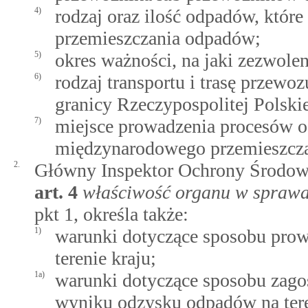
4)
rodzaj oraz ilość odpadów, któ
przemieszczania odpadów;
5)
okres ważności, na jaki zezwolen
6)
rodzaj transportu i trasę przew
granicy Rzeczypospolitej Polskie
7)
miejsce prowadzenia procesów o
międzynarodowego przemieszcz
2.
Główny Inspektor Ochrony Środow
art.
4
właściwość organu w sprawa
pkt 1, określa także:
1)
warunki dotyczące sposobu pro
terenie kraju;
1a)
warunki dotyczące sposobu zag
wyniku odzysku odpadów na tere