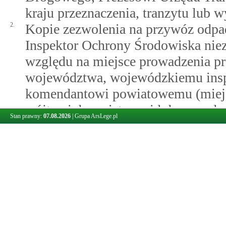
kraju przeznaczenia, tranzytu lub
2.
Kopie zezwolenia na przywóz odpad
Inspektor Ochrony Środowiska nie
względu na miejsce prowadzenia p
województwa, wojewódzkiemu insp
komendantowi powiatowemu (miejs
wójtowi, burmistrzowi lub prezyde
Stan prawny:
07.08.2026
|
Grupa ArsLege.pl
do wydania zezwolenia na przetwa
3.
Kopie zezwolenia na wywóz odpadó
Inspektor Ochrony Środowiska niez
względu na miejsce wytworzenia od
rozumieniu przepisów rozporządzen
niebędący ich wytwórcą, właściwy
działalności w zakresie gospodar