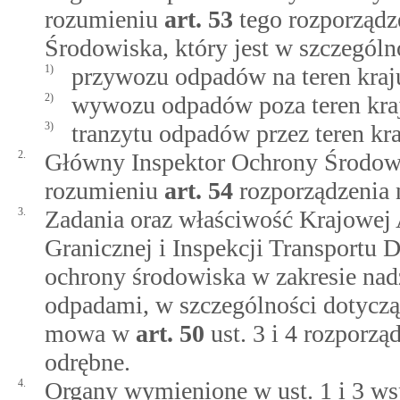
rozumieniu
art.
53
tego rozporządz
Środowiska, który jest w szczegó
1)
przywozu odpadów na teren kraj
2)
wywozu odpadów poza teren kra
3)
tranzytu odpadów przez teren kra
2.
Główny Inspektor Ochrony Środowi
rozumieniu
art.
54
rozporządzenia 
3.
Zadania oraz właściwość Krajowej 
Granicznej i Inspekcji Transportu
ochrony środowiska w zakresie n
odpadami, w szczególności dotyczą
mowa w
art.
50
ust. 3 i 4 rozporzą
odrębne.
4.
Organy wymienione w ust. 1 i 3 ws