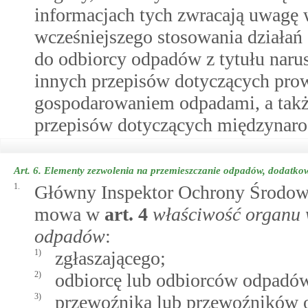
informacjach tych zwracają uwagę 
wcześniejszego stosowania działań
do odbiorcy odpadów z tytułu naru
innych przepisów dotyczących prow
gospodarowaniem odpadami, a także
przepisów dotyczących międzynar
Art. 6.
Elementy zezwolenia na przemieszczanie odpadów, dodatk
1.
Główny Inspektor Ochrony Środowi
mowa w
art.
4
właściwość organu 
odpadów
:
1)
zgłaszającego;
2)
odbiorcę lub odbiorców odpadó
3)
przewoźnika lub przewoźników