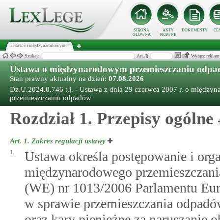
STRONA
AKTY
DOKUMENTY
CE
GŁÓWNA
PRAWNE
Ustawa o międzynarodowym ...
Szukaj:
Art./§
Wyłącz reklam
Ustawa o międzynarodowym przemieszczaniu odp
Stan prawny aktualny na dzień:
07.08.2026
Dz.U.2024.0.746 t.j. - Ustawa z dnia 29 czerwca 2007 r. o międz
przemieszczaniu odpadów
Rozdział 1. Przepisy ogólne
Art. 1.
Zakres regulacji ustawy
1.
Ustawa określa postępowanie i org
międzynarodowego przemieszczani
(WE) nr 1013/2006 Parlamentu Euro
w sprawie przemieszczania odpadów 
oraz kary pieniężne za naruszani