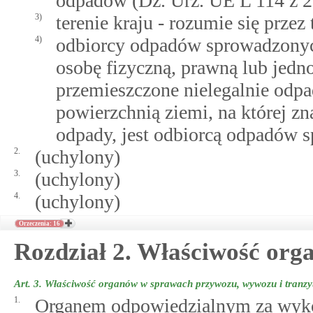
odpadów (Dz. Urz. UE L 114 z 27
3)
terenie kraju - rozumie się przez
4)
odbiorcy odpadów sprowadzonych 
osobę fizyczną, prawną lub jedno
przemieszczone nielegalnie odp
powierzchnią ziemi, na której zn
odpady, jest odbiorcą odpadów s
2.
(uchylony)
3.
(uchylony)
4.
(uchylony)
Orzeczenia: 16
Rozdział 2. Właściwość org
Art. 3.
Właściwość organów w sprawach przywozu, wywozu i tranz
1.
Organem odpowiedzialnym za wyko