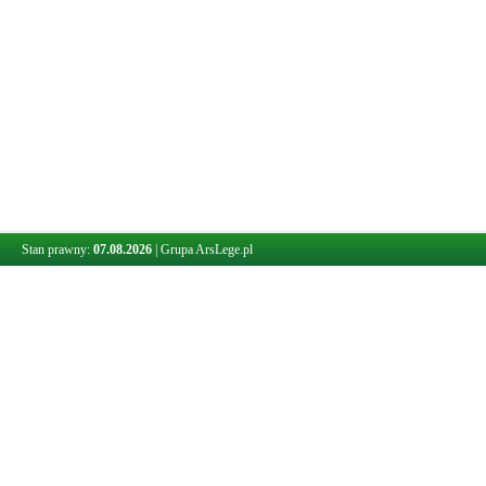
Stan prawny:
07.08.2026
|
Grupa ArsLege.pl