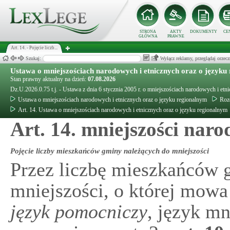
STRONA
AKTY
DOKUMENTY
CE
GŁÓWNA
PRAWNE
Art. 14. - Pojęcie liczb...
Szukaj:
Wyłącz reklamy, przeglądaj orz
Ustawa o mniejszościach narodowych i etnicznych oraz o języku
Stan prawny aktualny na dzień:
07.08.2026
Dz.U.2026.0.75 t.j. - Ustawa z dnia 6 stycznia 2005 r. o mniejszościach narodowych i etn
Ustawa o mniejszościach narodowych i etnicznych oraz o języku regionalnym
Rozd
Art. 14. Ustawa o mniejszościach narodowych i etnicznych oraz o języku regionalnym
Art. 14. mniejszości nar
Pojęcie liczby mieszkańców gminy należących do mniejszości
Przez liczbę mieszkańców 
mniejszości, o której mow
język pomocniczy
, język mn