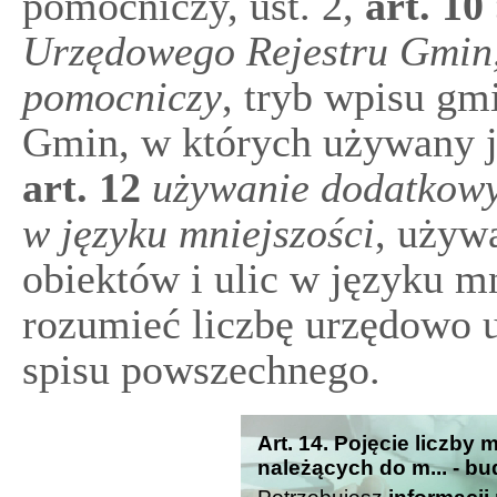
pomocniczy, ust. 2,
art.
10
Urzędowego Rejestru Gmin, 
pomocniczy
, tryb wpisu g
Gmin, w których używany je
art.
12
używanie dodatkowyc
w języku mniejszości
, używ
obiektów i ulic w języku mni
rozumieć liczbę urzędowo u
spisu powszechnego.
Art. 14. Pojęcie liczb
należących do m... - bu