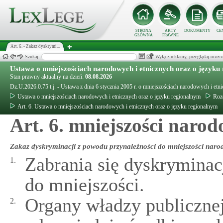
STRONA
AKTY
DOKUMENTY
CE
GŁÓWNA
PRAWNE
Art. 6. - Zakaz dyskrymi...
Szukaj:
Wyłącz reklamy, przeglądaj orz
Ustawa o mniejszościach narodowych i etnicznych oraz o języku
Stan prawny aktualny na dzień:
08.08.2026
Dz.U.2026.0.75 t.j. - Ustawa z dnia 6 stycznia 2005 r. o mniejszościach narodowych i etn
Ustawa o mniejszościach narodowych i etnicznych oraz o języku regionalnym
Rozd
Art. 6. Ustawa o mniejszościach narodowych i etnicznych oraz o języku regionalnym
Art. 6. mniejszości naro
Zakaz dyskryminacji z powodu przynależności do mniejszości narod
Zabrania się dyskryminac
1.
do mniejszości.
Organy władzy publiczne
2.