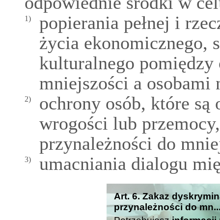
odpowiednie środki w cel
popierania pełnej i rze
1)
życia ekonomicznego, s
kulturalnego pomiędzy
mniejszości a osobami 
ochrony osób, które są
2)
wrogości lub przemocy,
przynależności do mnie
umacniania dialogu mi
3)
Art. 6. Zakaz dyskrymi
przynależności do mn...