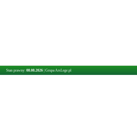
Stan prawny:
08.08.2026
|
Grupa ArsLege.pl