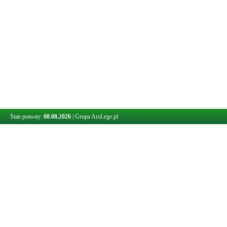
Stan prawny:
08.08.2026
|
Grupa ArsLege.pl