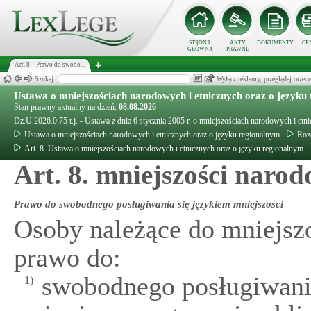
STRONA
AKTY
DOKUMENTY
CE
GŁÓWNA
PRAWNE
Art. 8. - Prawo do swobo...
Szukaj:
Wyłącz reklamy, przeglądaj orz
Ustawa o mniejszościach narodowych i etnicznych oraz o języku
Stan prawny aktualny na dzień:
08.08.2026
Dz.U.2026.0.75 t.j. - Ustawa z dnia 6 stycznia 2005 r. o mniejszościach narodowych i etn
Ustawa o mniejszościach narodowych i etnicznych oraz o języku regionalnym
Rozd
Art. 8. Ustawa o mniejszościach narodowych i etnicznych oraz o języku regionalnym
Art. 8. mniejszości naro
Prawo do swobodnego posługiwania się językiem mniejszości
Osoby należące do mniejsz
prawo do:
swobodnego posługiwania
1)