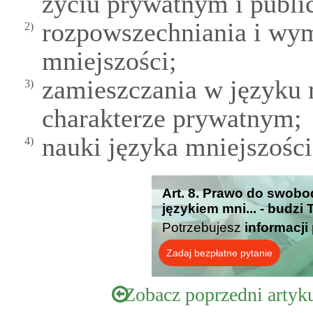
życiu prywatnym i publi
rozpowszechniania i wym
2)
mniejszości;
zamieszczania w języku 
3)
charakterze prywatnym;
nauki języka mniejszości
4)
Art. 8. Prawo do swobo
językiem mni... - budzi
Potrzebujesz
informacji
Zadaj bezpłatne pytanie
Zobacz poprzedni artyk