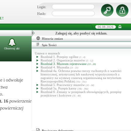
Login:
Hasło:
U!
06.08.2026
Zaloguj się, aby pozbyć się reklam.
Historia zmian
Spis Treści
Obserwuj akt
Ustawa o muzeach
Rozdział 1. Przepisy ogólne
(1 - 4)
Rozdział 2. Organizacja muzeów
(5 - 12)
Rozdział 3. Muzeum rejestrowane
(13 - 20)
Rozdział 4. Muzealia
(21 - 31)
Rozdział 4a. Ochrona prawna rzeczy ruchomych o wartości
historycznej, artystycznej lub naukowej wypożyczonych z
zagranicy na wystawę czasową organizowaną na terytorium
e i odwołuje
Rzeczypospolitej Polskiej
(31a - 31e)
Rozdział 5. Pracownicy muzeów
(32 - 34)
ctwa
Rozdział 5a. Przepis karny
(34a - 34a)
Rozdział 6. Zmiany w przepisach obowiązujących, przepisy
go
.
przejściowe i końcowe
(35 - 40)
t.
16
powierzenie
 powierniczej
Powiązane dokumenty