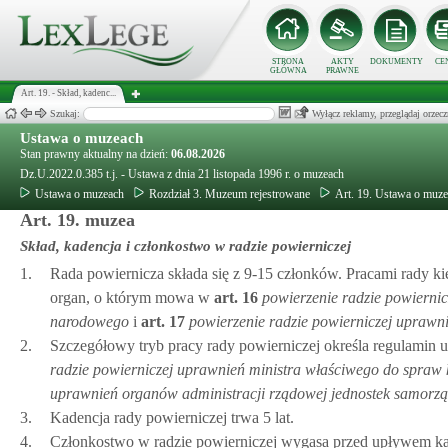
STRONA
AKTY
DOKUMENTY
CE
GŁÓWNA
PRAWNE
Art. 19. - Skład, kadenc...
Szukaj:
Wyłącz reklamy, przeglądaj orz
Ustawa o muzeach
Stan prawny aktualny na dzień:
06.08.2026
Dz.U.2022.0.385 t.j. - Ustawa z dnia 21 listopada 1996 r. o muzeach
Ustawa o muzeach
Rozdział 3. Muzeum rejestrowane
Art. 19. Ustawa o muz
Art. 19. muzea
Skład, kadencja i członkostwo w radzie powierniczej
1.
Rada powiernicza składa się z 9-15 członków. Pracami rady 
organ, o którym mowa w
art.
16
powierzenie radzie powiernic
narodowego
i
art.
17
powierzenie radzie powierniczej uprawn
2.
Szczegółowy tryb pracy rady powierniczej określa regulamin 
radzie powierniczej uprawnień ministra właściwego do spraw 
uprawnień organów administracji rządowej jednostek samorzą
3.
Kadencja rady powierniczej trwa 5 lat.
4.
Członkostwo w radzie powierniczej wygasa przed upływem kad