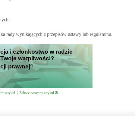
nych;
 rady wynikających z przepisów ustawy lub regulaminu.
ncja i członkostwo w radzie
i Twoje wątpliwości?
cji prawnej
?
ni artykuł
|
Zobacz następny artykuł