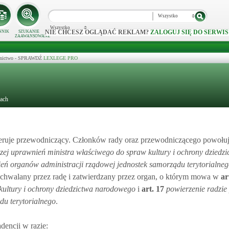
Wszystko
Wszystko
NIE CHCESZ OGLĄDAĆ REKLAM?
ZALOGUJ SIĘ DO SERWIS
NNIK
SZUKANIE
ZAAWANSOWANE
ecznictwo - SPRAWDŹ
LEXLEGE PRO
each
kieruje przewodniczący. Członków rady oraz przewodniczącego powołuj
zej uprawnień ministra właściwego do spraw kultury i ochrony dziedzi
ień organów administracji rządowej jednostek samorządu terytorialne
uchwalany przez radę i zatwierdzany przez organ, o którym mowa w
ar
kultury i ochrony dziedzictwa narodowego
i
art.
17
powierzenie radzie
du terytorialnego
.
encji w razie: