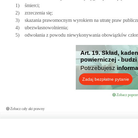
1)
śmierci;
2)
zrzeczenia się;
3)
skazania prawomocnym wyrokiem na utratę praw publicz
4)
ubezwłasnowolnienia;
5)
odwołania z powodu niewykonywania obowiązków członka
Art. 19. Skład, kade
powierniczej - budz
Potrzebujesz
informa
Zadaj bezpłatne pytanie
Zobacz poprzed
Zobacz cały akt prawny