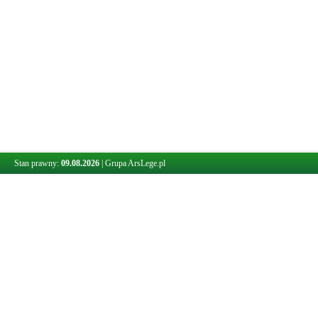
Stan prawny:
09.08.2026
|
Grupa ArsLege.pl