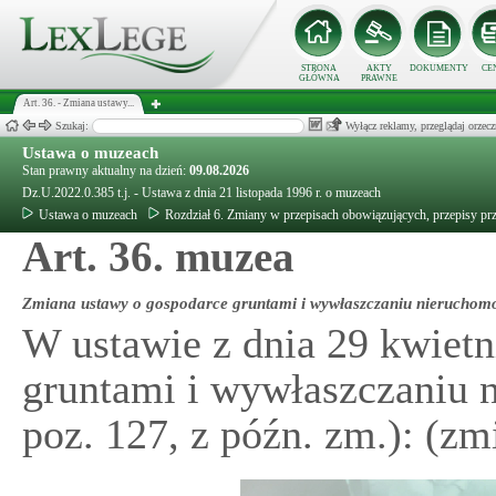
STRONA
AKTY
DOKUMENTY
CE
GŁÓWNA
PRAWNE
Art. 36. - Zmiana ustawy...
Szukaj:
Wyłącz reklamy, przeglądaj orz
Ustawa o muzeach
Stan prawny aktualny na dzień:
09.08.2026
Dz.U.2022.0.385 t.j. - Ustawa z dnia 21 listopada 1996 r. o muzeach
Ustawa o muzeach
Rozdział 6. Zmiany w przepisach obowiązujących, przepisy pr
Art. 36. muzea
Zmiana ustawy o gospodarce gruntami i wywłaszczaniu nieruchom
W ustawie z dnia 29 kwietn
gruntami i wywłaszczaniu n
poz. 127, z późn. zm.): (zm