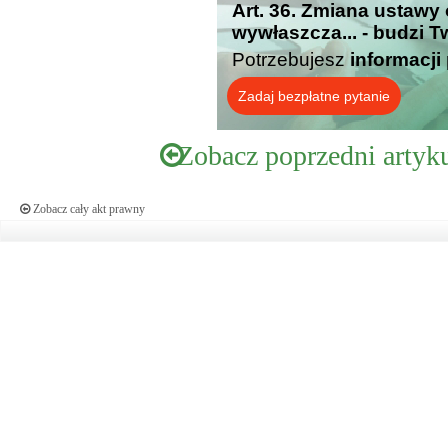
Art. 36. Zmiana ustawy
wywłaszcza... - budzi T
Potrzebujesz
informacji
Zadaj bezpłatne pytanie
Zobacz poprzedni artyk
Zobacz cały akt prawny