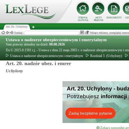
STRONA
AKTY
DOKUMENTY
CE
GŁÓWNA
PRAWNE
Art. 20. - Uchylony
Szukaj:
Wyłącz reklamy, przeglądaj orz
Ustawa o nadzorze ubezpieczeniowym i emerytalnym
Stan prawny aktualny na dzień:
08.08.2026
Dz.U.2025.0.1591 t.j. - Ustawa z dnia 22 maja 2003 r. o nadzorze ubezpieczeniowym i e
Ustawa o nadzorze ubezpieczeniowym i emerytalnym
Rozdział 3. (Uchylony)
Art. 20. nadzór ubez. i emrer
Uchylony
Art. 20. Uchylony - bud
Potrzebujesz
informacji
Zadaj bezpłatne pytanie
Zobacz poprzedni art