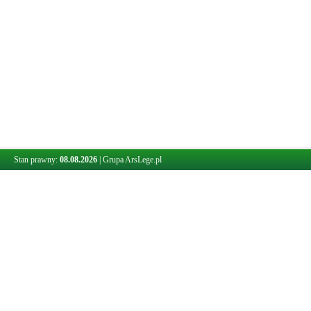
Stan prawny:
08.08.2026
|
Grupa ArsLege.pl