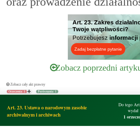
oraz prowadzenie działalno
Art. 23. Zakres działaln
Twoje wątpliwości?
Potrzebujesz
informacji
Zadaj bezpłatne pytanie
Zobacz poprzedni artyk
Zobacz cały akt prawny
Orzeczenia: 1
Porównania: 1
Do tego Art
Art. 23. Ustawa o narodowym zasobie
wydał
archiwalnym i archiwach
1 orzecz