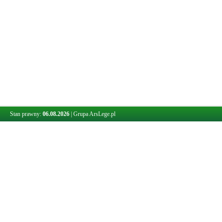
Stan prawny:
06.08.2026
|
Grupa ArsLege.pl