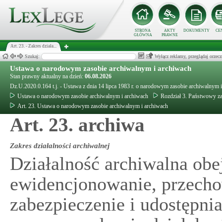
STRONA
AKTY
DOKUMENTY
CE
GŁÓWNA
PRAWNE
Art. 23. - Zakres działa...
Szukaj:
Wyłącz reklamy, przeglądaj orz
Ustawa o narodowym zasobie archiwalnym i archiwach
Stan prawny aktualny na dzień:
06.08.2026
Dz.U.2020.0.164 t.j. - Ustawa z dnia 14 lipca 1983 r. o narodowym zasobie archiwalnym 
Ustawa o narodowym zasobie archiwalnym i archiwach
Rozdział 3. Państwowy z
Art. 23. Ustawa o narodowym zasobie archiwalnym i archiwach
Art. 23. archiwa
Zakres działalności archiwalnej
Działalność archiwalna ob
ewidencjonowanie, przech
zabezpieczenie i udostępni