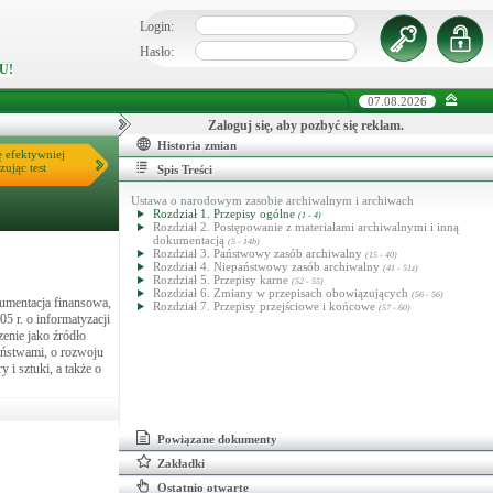
Login:
Hasło:
U!
07.08.2026
Zaloguj się, aby pozbyć się reklam.
Historia zmian
ę efektywniej
zując test
Spis Treści
Ustawa o narodowym zasobie archiwalnym i archiwach
Rozdział 1. Przepisy ogólne
(1 - 4)
Rozdział 2. Postępowanie z materiałami archiwalnymi i inną
dokumentacją
(5 - 14b)
Rozdział 3. Państwowy zasób archiwalny
(15 - 40)
Rozdział 4. Niepaństwowy zasób archiwalny
(41 - 51z)
Rozdział 5. Przepisy karne
(52 - 55)
Rozdział 6. Zmiany w przepisach obowiązujących
(56 - 56)
umentacja finansowa,
Rozdział 7. Przepisy przejściowe i końcowe
(57 - 60)
5 r. o informatyzacji
zenie jako źródło
aństwami, o rozwoju
i sztuki, a także o
Powiązane dokumenty
Zakładki
Ostatnio otwarte