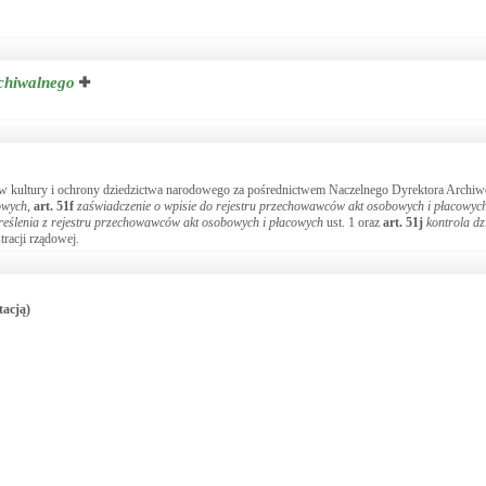
chiwalnego
w kultury i ochrony dziedzictwa narodowego za pośrednictwem Naczelnego Dyrektora Arch
owych
,
art.
51f
zaświadczenie o wpisie do rejestru przechowawców akt osobowych i płacowyc
reślenia z rejestru przechowawców akt osobowych i płacowych
ust. 1 oraz
art.
51j
kontrola dz
tracji rządowej.
tacją)