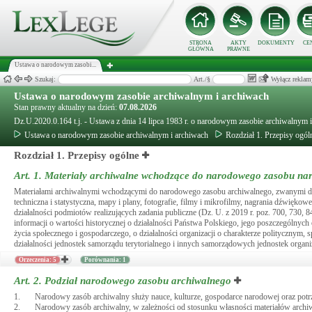
STRONA
AKTY
DOKUMENTY
CE
GŁÓWNA
PRAWNE
Ustawa o narodowym zasobi...
Szukaj:
Art./§
Wyłącz reklam
Ustawa o narodowym zasobie archiwalnym i archiwach
Stan prawny aktualny na dzień:
07.08.2026
Dz.U.2020.0.164 t.j. - Ustawa z dnia 14 lipca 1983 r. o narodowym zasobie archiwalnym 
Ustawa o narodowym zasobie archiwalnym i archiwach
Rozdział 1. Przepisy ogól
Rozdział 1. Przepisy ogólne
Art. 1.
Materiały archiwalne wchodzące do narodowego zasobu n
Materiałami archiwalnymi wchodzącymi do narodowego zasobu archiwalnego, zwanymi dale
techniczna i statystyczna, mapy i plany, fotografie, filmy i mikrofilmy, nagrania dźwięk
działalności podmiotów realizujących zadania publiczne (Dz. U. z 2019 r. poz. 700, 730, 
informacji o wartości historycznej o działalności Państwa Polskiego, jego poszczególny
życia społecznego i gospodarczego, o działalności organizacji o charakterze politycznym
działalności jednostek samorządu terytorialnego i innych samorządowych jednostek organi
Orzeczenia: 5
Porównania: 1
Art. 2.
Podział narodowego zasobu archiwalnego
1.
Narodowy zasób archiwalny służy nauce, kulturze, gospodarce narodowej oraz pot
2.
Narodowy zasób archiwalny, w zależności od stosunku własności materiałów archiwa