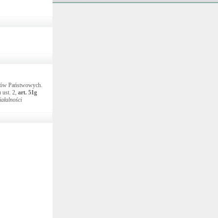
iwów Państwowych.
h
ust. 2,
art.
51g
iałalności