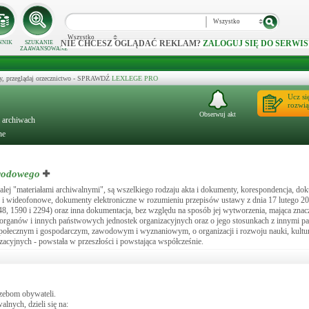
Wszystko
Wszystko
NIE CHCESZ OGLĄDAĆ REKLAM?
ZALOGUJ SIĘ DO SERWIS
NNIK
SZUKANIE
ZAAWANSOWANE
y, przeglądaj orzecznictwo - SPRAWDŹ
LEXLEGE PRO
Ucz si
rozwią
Obserwuj akt
i archiwach
ne
arodowego
j "materiałami archiwalnymi", są wszelkiego rodzaju akta i dokumenty, korespondencja, dok
owe i wideofonowe, dokumenty elektroniczne w rozumieniu przepisów ustawy z dnia 17 lutego 200
848, 1590 i 2294) oraz inna dokumentacja, bez względu na sposób jej wytworzenia, mająca znac
ch organów i innych państwowych jednostek organizacyjnych oraz o jego stosunkach z innymi p
, społecznym i gospodarczym, zawodowym i wyznaniowym, o organizacji i rozwoju nauki, kultury 
zacyjnych - powstała w przeszłości i powstająca współcześnie.
rzebom obywateli.
lnych, dzieli się na: