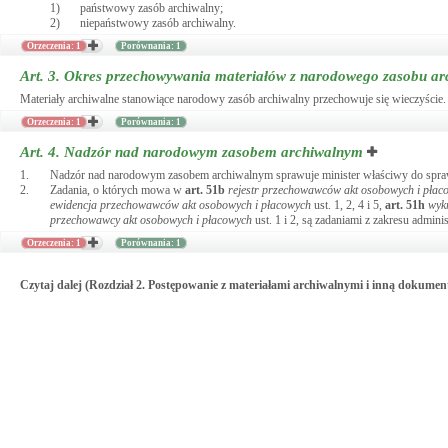
1)
państwowy zasób archiwalny;
2)
niepaństwowy zasób archiwalny.
Orzeczenia: 1
Porównania: 1
Art. 3.
Okres przechowywania materiałów z narodowego zasobu ar
Materiały archiwalne stanowiące narodowy zasób archiwalny przechowuje się wieczyście.
Orzeczenia: 1
Porównania: 1
Art. 4.
Nadzór nad narodowym zasobem archiwalnym
1.
Nadzór nad narodowym zasobem archiwalnym sprawuje minister właściwy do spra
2.
Zadania, o których mowa w
art.
51b
rejestr przechowawców akt osobowych i płac
ewidencja przechowawców akt osobowych i płacowych
ust. 1, 2, 4 i 5,
art.
51h
wyk
przechowawcy akt osobowych i płacowych
ust. 1 i 2, są zadaniami z zakresu adminis
Orzeczenia: 1
Porównania: 1
Czytaj dalej (Rozdział 2. Postępowanie z materiałami archiwalnymi i inną dokumen